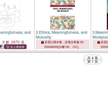
eaningfulness, and
2.
Ethics, Meaningfulness, and
3.
Meanin
Mutuality
Workpla
9
2870
Philosop
：
若需訂購本書，請電洽客服 02-
若需訂
Politics 
25006600[分機130、131]。
2500
共
4
筆
第
1
頁