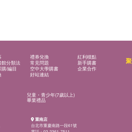
募
禮券兌換
紅利積點
聚
書館分類法
常見問題
新手購書
購/編目
空中大學購書
企業合作
換
好站連結
兒童・青少年(7歲以上)
畢業禮品
重南店
號
台北市重慶南路一段61號
電話：02-2361-7511