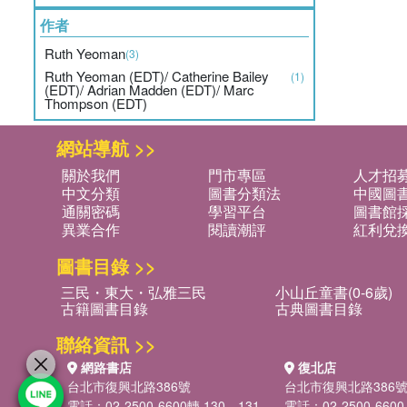
作者
Ruth Yeoman
(3)
Ruth Yeoman (EDT)/ Catherine Bailey
(1)
(EDT)/ Adrian Madden (EDT)/ Marc
Thompson (EDT)
網站導航 >>
關於我們
門市專區
人才招
中文分類
圖書分類法
中國圖
通關密碼
學習平台
圖書館採
異業合作
閱讀潮評
紅利兌
圖書目錄 >>
三民・東大・弘雅三民
小山丘童書(0-6歲)
古籍圖書目錄
古典圖書目錄
聯絡資訊 >>
網路書店
復北店
台北市復興北路386號
台北市復興北路386
電話：02-2500-6600轉 130、131
電話：02-2500-6600