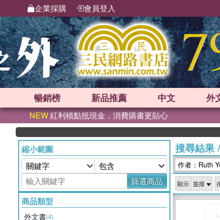
企業採購
會員登入
暢銷榜
新品
推薦
中文
外
NEW
紅利積點抵現金，消費購書更貼心
搜尋結果
縮小範圍
作者：Ruth Y
篩選商品
顯示
商品類型
外文書
(4)