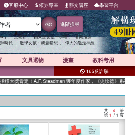
客服中心
領券專區
藝文講座
學習平台
進階搜尋
GO
、
、
、
sey
父親節
如果歷史是一群喵
暑期推薦
、
、
輝時代
數學女孩：黎曼猜想
偉大的迷走神經
子
文具選物
漫畫
教科考用
165反詐騙
大獎肯定！A.F. Steadman 獲年度作家，《史坎德》系列帶
共
4
筆
第
1
/ 1
頁