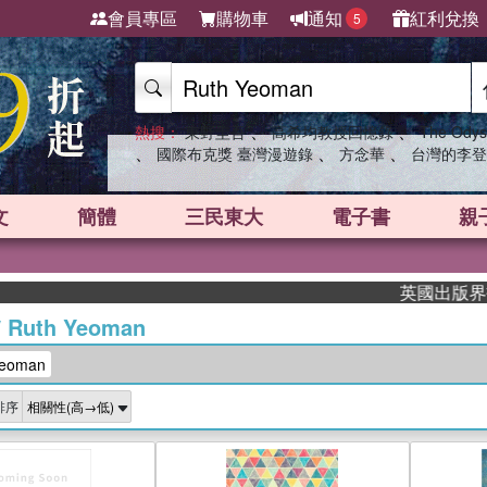
會員專區
購物車
通知
紅利兌換
5
、
、
熱搜：
東野圭吾
高希均教授回憶錄
The Odys
、
、
、
國際布克獎 臺灣漫遊錄
方念華
台灣的李登
文
簡體
三民東大
電子書
親
英國出版界指標
/
Ruth Yeoman
eoman
排序