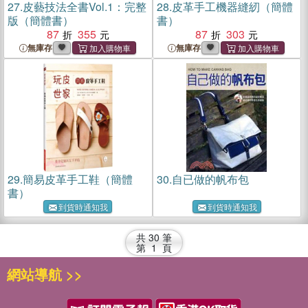
27.
皮藝技法全書Vol.1：完整
28.
皮革手工機器縫紉（簡體
版（簡體書）
書）
87
355
87
303
無庫存
無庫存
29.
簡易皮革手工鞋（簡體
30.
自已做的帆布包
書）
到貨時通知我
到貨時通知我
共
30
筆
第
1
頁
網站導航 >>