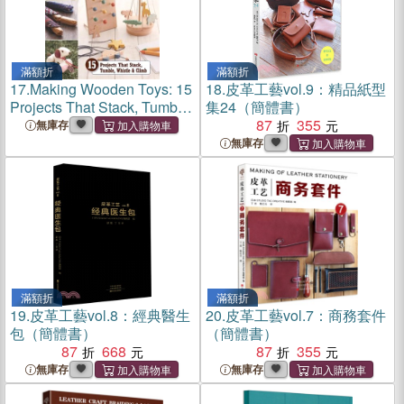
滿額折
滿額折
17.
Making Wooden Toys: 15
18.
皮革工藝vol.9：精品紙型
Projects That Stack, Tumble,
集24（簡體書）
Whistle & Climb
87
355
無庫存
無庫存
滿額折
滿額折
19.
皮革工藝vol.8：經典醫生
20.
皮革工藝vol.7：商務套件
包（簡體書）
（簡體書）
87
668
87
355
無庫存
無庫存