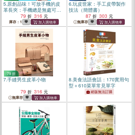
5.
原創品味！可放手機的皮
6.
玩皮世家：手工皮帶製作
革長夾：手機總是無處可
技法（簡體書）
放？教你親手製作可搭配手
79
316
87
303
機品味的質感長皮夾！(內附
庫存：1
無庫存
紙型)
79 折
7.
手縫男生皮革小物
8.
美食法語會話：170實用句
型＋610菜單常見單字
79
316
絕版無法訂購
無庫存