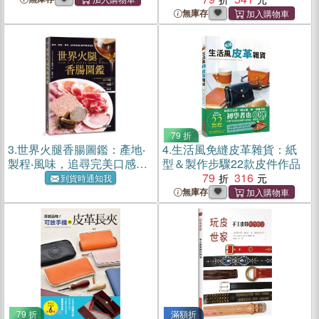
Dyeing
無庫存
79 折
3.
世界火腿香腸圖鑑：產地‧
4.
生活風免縫皮革雜貨：紙
製程‧風味，追尋完美口感的
型＆製作步驟22款皮件作品
味覺聖經
79
316
到貨時通知我
無庫存
79 折
滿額折