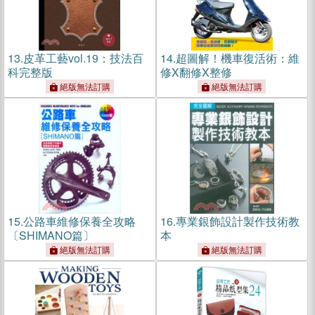
13.
皮革工藝vol.19：技法百
14.
超圖解！機車復活術：維
科完整版
修X翻修X整修
絕版無法訂購
絕版無法訂購
15.
公路車維修保養全攻略
16.
專業銀飾設計製作技術教
〔SHIMANO篇〕
本
絕版無法訂購
絕版無法訂購