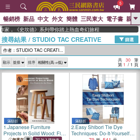
5
暢銷榜
新品
中文
外文
簡體
三民東大
電子書
親子
GO
度作家，《史坎德》系列帶你踏上熱血奇幻旅程
搜尋結果
/
STUDIO TAC CREATIVE
、
熱搜：
東野圭吾
高希均教授回憶錄
篩選
、
、
、
The Odyssey
父親節
如果歷
作者：STUDIO TAC CREATI...
、
、
史是一群喵
暑期推薦
國際布克
、
、
獎 臺灣漫遊錄
方念華
台灣的李
共
30
筆
顯示
排序
、
、
登輝時代
數學女孩：黎曼猜想
第
1
/ 1
頁
偉大的迷走神經
滿額折
滿額折
1.
Japanese Furniture
2.
Easy Shibori Tie Dye
Projects in Solid Wood: Five
Techniques: Do-It-Yourself
Projects for the Home
Tying, Folding and Resist
79
541
無庫存