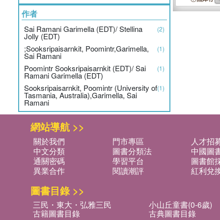
作者
Sai Ramani Garimella (EDT)/ Stellina
(2)
Jolly (EDT)
;Sooksripaisarnkit, Poomintr,Garimella,
(1)
Sai Ramani
Poomintr Sooksripaisarnkit (EDT)/ Sai
(1)
Ramani Garimella (EDT)
Sooksripaisarnkit, Poomintr (University of
(1)
Tasmania, Australia),Garimella, Sai
Ramani
網站導航 >>
關於我們
門市專區
人才招
中文分類
圖書分類法
中國圖
通關密碼
學習平台
圖書館採
異業合作
閱讀潮評
紅利兌
圖書目錄 >>
三民・東大・弘雅三民
小山丘童書(0-6歲)
古籍圖書目錄
古典圖書目錄