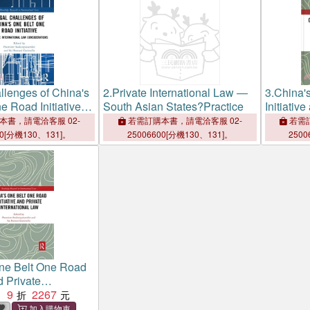
llenges of China's
2.
Private International Law ―
3.
China'
e Road Initiative：
South Asian States?Practice
Initiative
rnational Law
Internati
本書，請電洽客服 02-
若需訂購本書，請電洽客服 02-
若需訂
ons
00[分機130、131]。
25006600[分機130、131]。
2500
ne Belt One Road
nd Private
al Law
9
2267
：