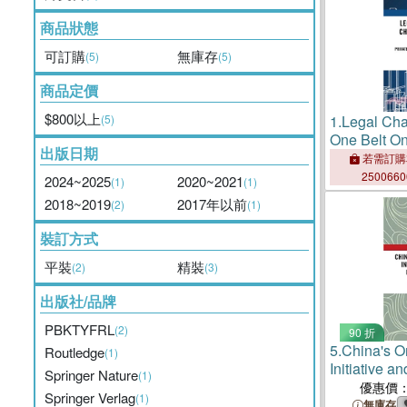
商品狀態
可訂購
無庫存
(5)
(5)
商品定價
$800以上
(5)
1.
Legal Cha
One Belt On
出版日期
Private Inte
若需訂購
Considerati
250066
2024~2025
2020~2021
(1)
(1)
2018~2019
2017年以前
(2)
(1)
裝訂方式
平裝
精裝
(2)
(3)
出版社/品牌
PBKTYFRL
(2)
90 折
5.
China's O
Routledge
(1)
Initiative a
Springer Nature
(1)
Internation
優惠價
Springer Verlag
(1)
無庫存