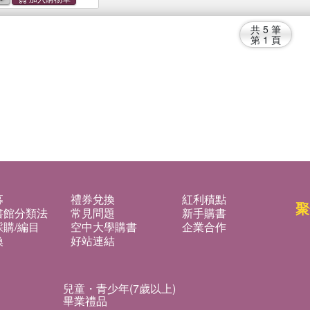
共
5
筆
第
1
頁
募
禮券兌換
紅利積點
聚
書館分類法
常見問題
新手購書
購/編目
空中大學購書
企業合作
換
好站連結
兒童・青少年(7歲以上)
畢業禮品