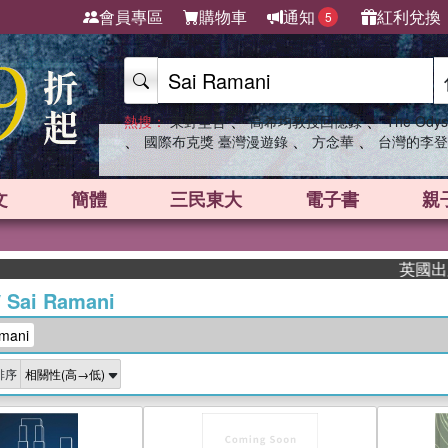
會員專區
購物車
通知
紅利兌換
5
、
、
熱搜：
東野圭吾
高希均教授回憶錄
The Odys
、
、
、
國際布克獎 臺灣漫遊錄
方念華
台灣的李登
文
簡體
三民東大
電子書
親
英國出版界
/
Sai Ramani
mani
排序