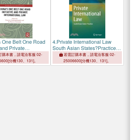
s One Belt One Road
4.
Private International Law
 and Private
South Asian States?Practice
onal Law
― South Asian States' Practice
購本書，請電洽客服 02-
若需訂購本書，請電洽客服 02-
6600[分機130、131]。
25006600[分機130、131]。