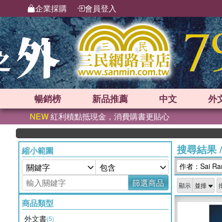
企業採購
會員登入
暢銷榜
新品
推薦
中文
外
NEW
紅利積點抵現金，消費購書更貼心
搜尋結果
縮小範圍
作者：Sai Ra
篩選商品
顯示
商品類型
外文書
(5)