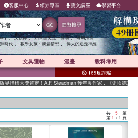
客服中心
領券專區
藝文講座
學習平台
進階搜尋
GO
、
、
、
sey
父親節
如果歷史是一群喵
暑期推薦
、
、
輝時代
數學女孩：黎曼猜想
偉大的迷走神經
子
文具選物
漫畫
教科考用
165反詐騙
指標大獎肯定！A.F. Steadman 獲年度作家，《史坎德》系
共
5
筆
第
1
/ 1
頁