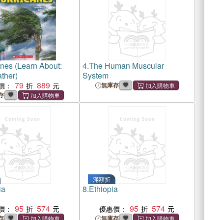
nes (Learn About:
4.
The Human Muscular
ther)
System
79
889
價：
無庫存
存
滿額折
ia
8.
Ethiopia
95
574
95
574
價：
優惠價：
存
無庫存