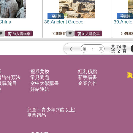
滿額折
滿額折
China
38.
Ancient Greece
39.
Ancie
無庫存
無庫
共
74
筆
第
2
頁
募
禮券兌換
紅利積點
聚
書館分類法
常見問題
新手購書
購/編目
空中大學購書
企業合作
換
好站連結
兒童・青少年(7歲以上)
畢業禮品