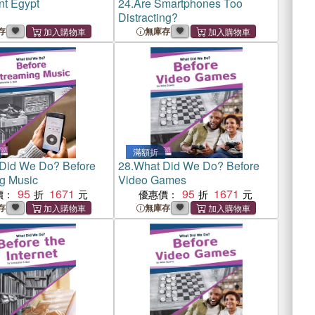
nt Egypt
24.
Are Smartphones Too
Distracting?
存
無庫存
滿額折
Did We Do? Before
28.
What Did We Do? Before
g Music
Video Games
95
1671
95
1671
價：
優惠價：
存
無庫存