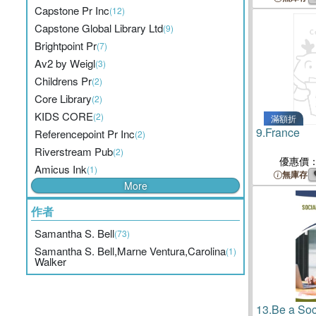
Capstone Pr Inc
(12)
Capstone Global Library Ltd
(9)
Brightpoint Pr
(7)
Av2 by Weigl
(3)
Childrens Pr
(2)
Core Library
(2)
KIDS CORE
(2)
滿額折
9.
France
Referencepoint Pr Inc
(2)
Riverstream Pub
(2)
優惠價
Amicus Ink
(1)
無庫存
More
作者
Samantha S. Bell
(73)
Samantha S. Bell,Marne Ventura,Carolina
(1)
Walker
13.
Be a Soc