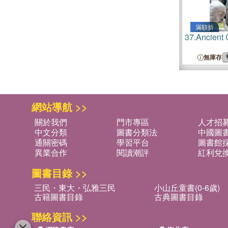
滿額折
37.
Ancient 
無庫存
網站導航 >>
關於我們
門市專區
人才招
中文分類
圖書分類法
中國圖
通關密碼
學習平台
圖書館採
異業合作
閱讀潮評
紅利兌
圖書目錄 >>
三民・東大・弘雅三民
小山丘童書(0-6歲)
古籍圖書目錄
古典圖書目錄
聯絡資訊 >>