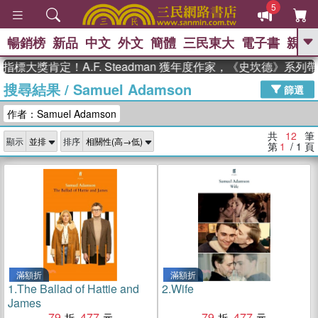
5
暢銷榜
新品
中文
外文
簡體
三民東大
電子書
親子
GO
標大獎肯定！A.F. Steadman 獲年度作家，《史坎德》系列
搜尋結果
/
Samuel Adamson
、
、
熱搜：
東野圭吾
The Odyssey
篩選
、
、
、
父親節
花開錦繡
暑期推薦
作者：Samuel Adamson
、
、
方念華
台灣的李登輝時代
數學
、
女孩：黎曼猜想
偉大的迷走神經
共
12
筆
顯示
排序
、
、
如果歷史是一群喵
臺灣漫遊錄
第
1
/ 1
頁
滿額折
滿額折
1.
The Ballad of Hattie and
2.
Wife
James
79
477
79
477