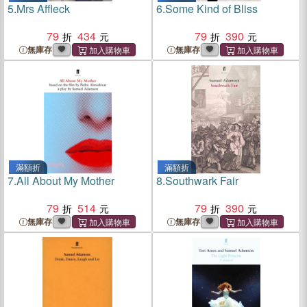
5.
Mrs Affleck
6.
Some Kind of Bliss
79
434
79
390
無庫存
無庫存
滿額折
滿額折
7.
All About My Mother
8.
Southwark Fair
79
514
79
390
無庫存
無庫存