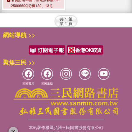
25006600[分機130、131]。
共
1
筆
第
1
頁
網站導航 >>
聚焦三民 >>
三民書局
三民出版
本站著作權屬弘雅三民圖書股份有限公司