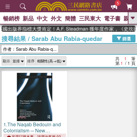
5
暢銷榜
新品
中文
外文
簡體
三民東大
電子書
親子
GO
英國出版界指標大獎肯定！A.F. Steadman 獲年度作家，《
搜尋結果
/
Sarab Abu Rabia-quedar
、
熱搜：
東野圭吾
高希均教授回憶錄
篩選
、
、
、
The Odyssey
父親節
如果歷
作者：Sarab Abu Rabia-q...
、
、
史是一群喵
暑期推薦
國際布克
、
、
獎 臺灣漫遊錄
方念華
台灣的李
共
1
筆
顯示
排序
、
、
登輝時代
數學女孩：黎曼猜想
第
1
/ 1
頁
偉大的迷走神經
1.
The Naqab Bedouin and
Colonialism ─ New
Perspectives
若需訂購本書，請電洽客服 02-