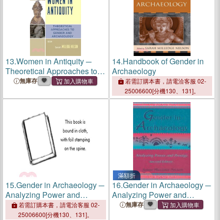
13.
Women in Antiquity ─
14.
Handbook of Gender in
Theoretical Approaches to
Archaeology
Gender and Archaeology
無庫存
若需訂購本書，請電洽客服 02-
25006600[分機130、131]。
滿額折
15.
Gender in Archaeology ─
16.
Gender in Archaeology ─
Analyzing Power and
Analyzing Power and
Prestige
Prestige
無庫存
若需訂購本書，請電洽客服 02-
25006600[分機130、131]。