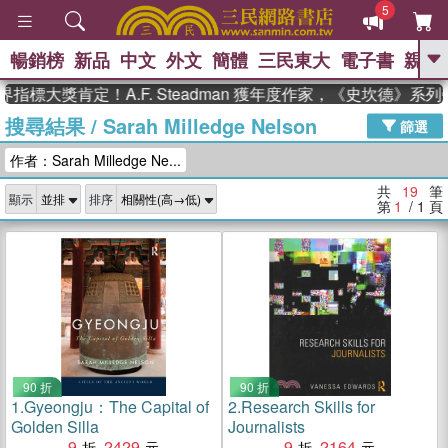
5
暢銷榜
新品
中文
外文
簡體
三民東大
電子書
親子
GO
標大獎肯定！A.F. Steadman 獲年度作家，《史坎德》系列
搜尋結果
/
Sarah Milledge Nelson
、
熱搜：
東野圭吾
高希均教授回憶錄
篩選
、
、
、
The Odyssey
父親節
如果歷
作者：Sarah Milledge Ne...
、
、
史是一群喵
暑期推薦
國際布克
、
、
獎 臺灣漫遊錄
方念華
台灣的李
共
19
筆
顯示
排序
、
、
登輝時代
數學女孩：黎曼猜想
第
1
/ 1
頁
偉大的迷走神經
90 折
90 折
1.
Gyeongju：The Capital of
2.
Research Skills for
Golden Silla
Journalists
9
2429
9
2164