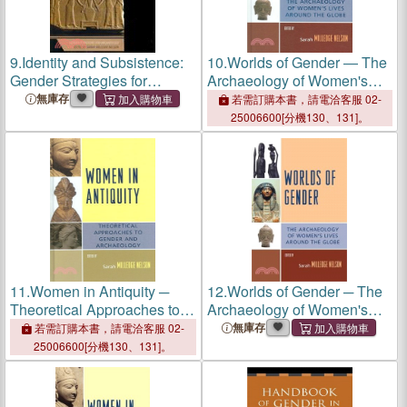
9.
Identity and Subsistence:
10.
Worlds of Gender ― The
Gender Strategies for
Archaeology of Women's
Archaeology
Lives Around the Globe
無庫存
若需訂購本書，請電洽客服 02-
25006600[分機130、131]。
11.
Women in Antiquity ─
12.
Worlds of Gender ─ The
Theoretical Approaches to
Archaeology of Women's
Gender and Archaeology
Lives Around the Globe
無庫存
若需訂購本書，請電洽客服 02-
25006600[分機130、131]。