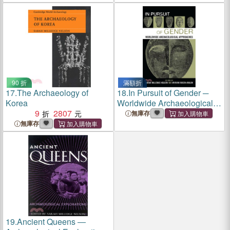
90 折
滿額折
17.
The Archaeology of
18.
In Pursuit of Gender ─
Korea
Worldwide Archaeological
9
2807
Approaches
無庫存
無庫存
19.
Ancient Queens ―