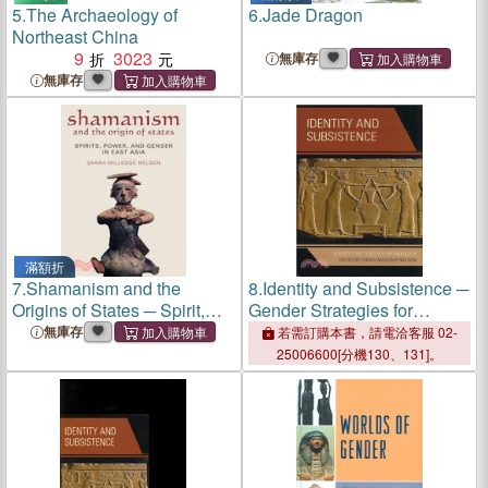
5.
The Archaeology of
6.
Jade Dragon
Northeast China
9
3023
無庫存
無庫存
滿額折
7.
Shamanism and the
8.
Identity and Subsistence ─
Origins of States ─ Spirit,
Gender Strategies for
Power, and Gender in East
Archaeology
無庫存
若需訂購本書，請電洽客服 02-
Asia
25006600[分機130、131]。