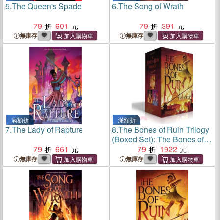
5.
The Queen's Spade
6.
The Song of Wrath
79
601
79
391
無庫存
無庫存
滿額折
滿額折
7.
The Lady of Rapture
8.
The Bones of Ruin Trilogy
(Boxed Set): The Bones of
79
661
Ruin; The Song of Wrath;
79
1922
The Lady of Rapture
無庫存
無庫存