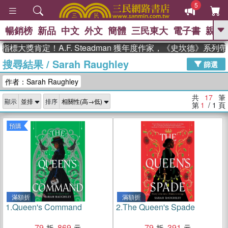
5
暢銷榜
新品
中文
外文
簡體
三民東大
電子書
親子
GO
大獎肯定！A.F. Steadman 獲年度作家，《史坎德》系列帶
搜尋結果
/
Sarah Raughley
、
熱搜：
東野圭吾
高希均教授回憶錄
篩選
、
、
、
The Odyssey
父親節
如果歷
作者：Sarah Raughley
、
、
史是一群喵
暑期推薦
國際布克
、
、
獎 臺灣漫遊錄
方念華
台灣的李
共
17
筆
顯示
排序
、
、
登輝時代
數學女孩：黎曼猜想
第
1
/ 1
頁
偉大的迷走神經
預購
滿額折
滿額折
1.
Queen's Command
2.
The Queen's Spade
79
869
79
391