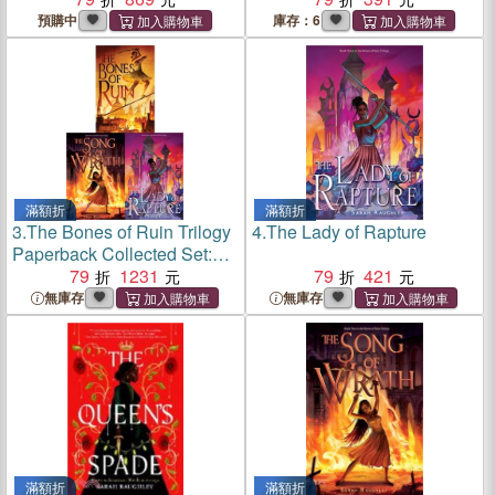
預購中
庫存：6
滿額折
滿額折
3.
The Bones of Ruin Trilogy
4.
The Lady of Rapture
Paperback Collected Set:
The Bones of Ruin; The
79
1231
79
421
Song of Wrath; The Lady of
無庫存
無庫存
Rapture
滿額折
滿額折