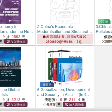
90 折
conomy in
2.
China's Economic
3.
China's
ion under the New
Modernisation and Structural
Policies
9
2693
Changes ― Essays in Honour
Restruct
：
優惠
若需訂購本書，請電洽客服 02-
of John Wong
無庫
25006600[分機130、131]。
滿額折
 the Global
6.
Globalization, Development
risis
and Security in Asia ― (In 4
9
3213
Volumes) Volume 1: Foreign
9
21114
：
優惠價：
Policy and Security in an Asian
無庫存
Century: Threats, Strategies