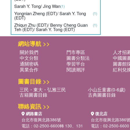
Sarah Y. Tong/ Jing Wan
(1)
Yongnian Zheng (EDT)/ Sarah Y. Tong
(1)
(EDT)
Zhiqun Zhu (EDT)/ Benny Cheng Guan
(1)
Teh (EDT)/ Sarah Y. Tong (EDT)
網站導航 >>
關於我們
門市專區
人才招
中文分類
圖書分類法
中國圖
通關密碼
學習平台
圖書館採
異業合作
閱讀潮評
紅利兌
圖書目錄 >>
三民・東大・弘雅三民
小山丘童書(0-6歲)
古籍圖書目錄
古典圖書目錄
聯絡資訊 >>
網路書店
復北店
台北市復興北路386號
台北市復興北路386
電話：02-2500-6600轉 130、131
電話：02-2500-6600