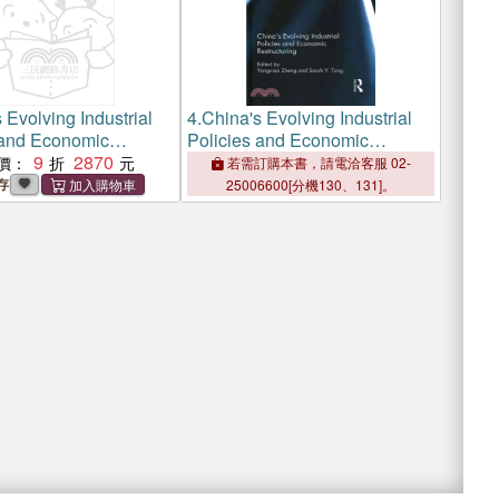
 Evolving Industrial
4.
China's Evolving Industrial
 and Economic
Policies and Economic
uring
9
2870
Restructuring
價：
若需訂購本書，請電洽客服 02-
存
25006600[分機130、131]。