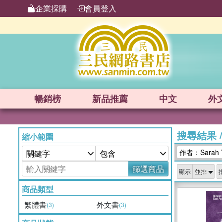
企業採購
會員登入
暢銷榜
新品
推薦
中文
外
搜尋結果
縮小範圍
作者：Sarah Y
篩選商品
顯示
商品類型
繁體書
外文書
(3)
(3)