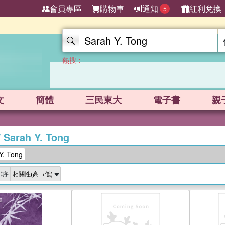
會員專區
購物車
通知
紅利兌換
5
熱搜：
文
簡體
三民東大
電子書
親
/
Sarah Y. Tong
. Tong
排序