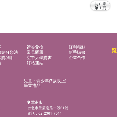
and Policy Choices Volume 2:
共
6
筆
Trade, Investment, Etc
第
1
頁
募
禮券兌換
紅利積點
聚
書館分類法
常見問題
新手購書
購/編目
空中大學購書
企業合作
換
好站連結
兒童・青少年(7歲以上)
畢業禮品
重南店
號
台北市重慶南路一段61號
電話：02-2361-7511