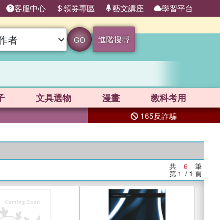
客服中心
領券專區
藝文講座
學習平台
進階搜尋
GO
子
文具選物
漫畫
教科考用
165反詐騙
共
6
筆
第
1
/ 1
頁