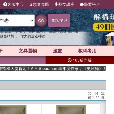
客服中心
領券專區
藝文講座
學習平台
進階搜尋
GO
、
、
果歷史是一群喵
暑期推薦
國際布克獎 臺灣漫
、
黎曼猜想
偉大的迷走神經
子
文具選物
漫畫
教科考用
165反詐騙
獎肯定！A.F. Steadman 獲年度作家，《史坎德》系列帶你
共
14
筆
第
1
/ 1
頁