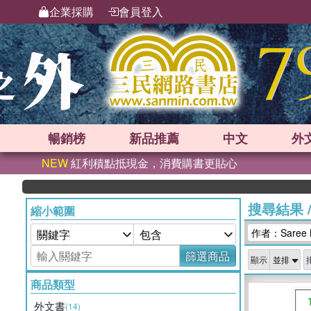
企業採購
會員登入
暢銷榜
新品
推薦
中文
外
NEW
紅利積點抵現金，消費購書更貼心
搜尋結果
縮小範圍
作者：Saree M
篩選商品
顯示
商品類型
外文書
(14)