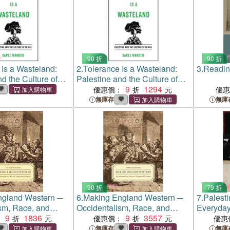
90 折
90 折
 Is a Wasteland:
2.
Tolerance Is a Wasteland:
3.
Readin
d the Culture of
Palestine and the Culture of
Denial
9
1294
優惠價：
優
無庫存
無庫
90 折
79 折
ngland Western ─
6.
Making England Western ─
7.
Palesti
sm, Race, and
Occidentalism, Race, and
Everyday
ture
9
1836
Imperial Culture
9
3557
：
優惠價：
優惠
無庫存
無庫