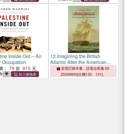
tine Inside Out ─ An
12.
Imagining the British
 Occupation
Atlantic After the American
79
915
Revolution
價：
若需訂購本書，請電洽客服 02-
存
25006600[分機130、131]。