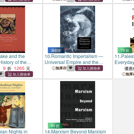
滿額折
79 折
lake and the
10.
Romantic Imperialism ―
11.
Pales
istory of the
Universal Empire and the
Everyday
9
1265
Culture of Modernity
：
無庫存
優惠
無庫
90 折
ian Nights in
14.
Marxism Beyond Marxism