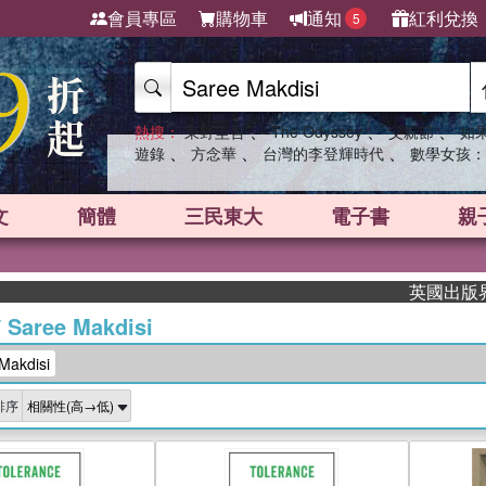
會員專區
購物車
通知
紅利兌換
5
、
、
、
熱搜：
東野圭吾
The Odyssey
父親節
如
、
、
、
遊錄
方念華
台灣的李登輝時代
數學女孩：
文
簡體
三民東大
電子書
親
英國出版界指標大
/
Saree Makdisi
akdisi
排序