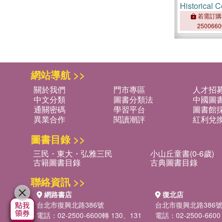
Historical 
East and W
若需訂購
250066
網站導航 >>
關於我們
門市專區
人才招
中文分類
圖書分類法
中國圖
通關密碼
學習平台
圖書館採
異業合作
閱讀潮評
紅利兌
圖書目錄 >>
三民・東大・弘雅三民
小山丘童書(0-6歲)
古籍圖書目錄
古典圖書目錄
聯絡資訊 >>
網路書店
復北店
台北市復興北路386號
台北市復興北路386
電話：02-2500-6600轉 130、131
電話：02-2500-6600