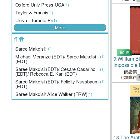
Oxford Univ Press USA
(1)
Taylor & Francis
(1)
Univ of Toronto Pr
(1)
More
作者
Saree Makdisi
(10)
90 折
Michael Meranze (EDT)/ Saree Makdisi
(1)
9.
William B
(EDT)
Impossible H
Saree Makdisi (EDT)/ Cesare Casarino
(1)
1790s
優惠價
(EDT)/ Rebecca E. Karl (EDT)
無庫存
Saree Makdisi (EDT)/ Felicity Nussbaum
(1)
(EDT)
Saree Makdisi/ Alice Walker (FRW)
(1)
13.
The Arab