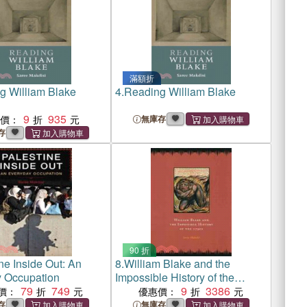
滿額折
g William Blake
4.
Reading William Blake
9
935
惠價：
無庫存
存
90 折
ne Inside Out: An
8.
William Blake and the
 Occupation
Impossible History of the
79
749
1790s
9
3386
價：
優惠價：
存
無庫存