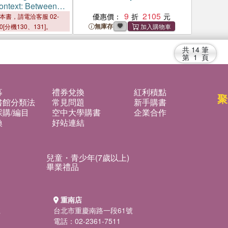
Context: Between
est
9
2105
優惠價：
本書，請電洽客服 02-
無庫存
00[分機130、131]。
共
14
筆
第
1
頁
募
禮券兌換
紅利積點
聚
書館分類法
常見問題
新手購書
購/編目
空中大學購書
企業合作
換
好站連結
兒童・青少年(7歲以上)
畢業禮品
重南店
號
台北市重慶南路一段61號
電話：02-2361-7511