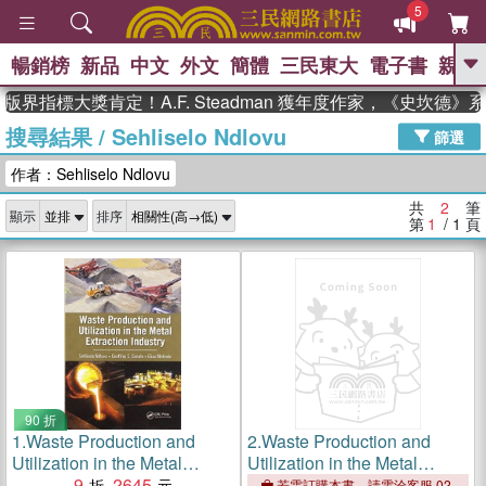
5
暢銷榜
新品
中文
外文
簡體
三民東大
電子書
親子
GO
版界指標大獎肯定！A.F. Steadman 獲年度作家，《史坎德
搜尋結果
/
Sehliselo Ndlovu
、
熱搜：
東野圭吾
高希均教授回憶錄
篩選
、
、
、
The Odyssey
父親節
如果歷
作者：Sehliselo Ndlovu
、
、
史是一群喵
暑期推薦
國際布克
、
、
獎 臺灣漫遊錄
方念華
台灣的李
共
2
筆
顯示
排序
、
、
登輝時代
數學女孩：黎曼猜想
第
1
/ 1
頁
偉大的迷走神經
90 折
1.
Waste Production and
2.
Waste Production and
Utilization in the Metal
Utilization in the Metal
Extraction Industry
9
2645
Extraction Industry
若需訂購本書，請電洽客服 02-