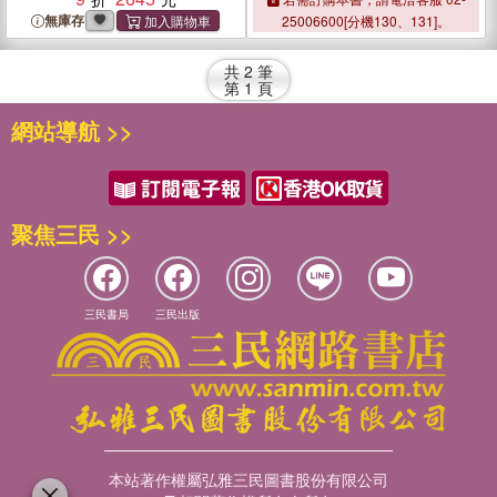
無庫存
25006600[分機130、131]。
共
2
筆
第
1
頁
網站導航 >>
聚焦三民 >>
三民書局
三民出版
本站著作權屬弘雅三民圖書股份有限公司