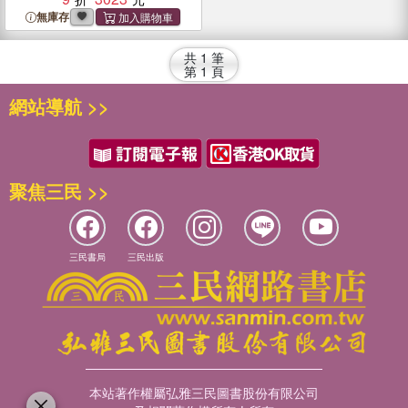
無庫存
共
1
筆
第
1
頁
網站導航 >>
聚焦三民 >>
三民書局
三民出版
本站著作權屬弘雅三民圖書股份有限公司