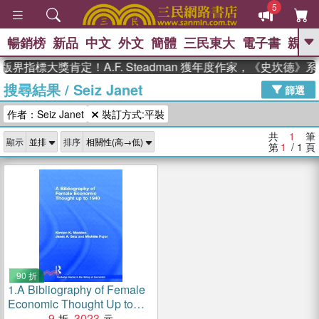
5
暢銷榜
新品
中文
外文
簡體
三民東大
電子書
親子
GO
版界指標大獎肯定！A.F. Steadman 獲年度作家，《史坎德
搜尋結果
/
Seiz Janet
、
、
熱搜：
東野圭吾
The Odyssey
篩選
、
、
父親節
如果歷史是一群喵
暑期
作者：Seiz Janet
裝訂方式:平裝
、
、
推薦
國際布克獎 臺灣漫遊錄
方
、
、
念華
台灣的李登輝時代
數學女
共
1
筆
顯示
排序
、
孩：黎曼猜想
偉大的迷走神經
第
1
/ 1
頁
90 折
1.
A Bibliography of Female
Economic Thought Up to
1940
9
3023