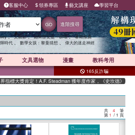
客服中心
領券專區
藝文講座
學習平台
進階搜尋
GO
、
、
、
sey
父親節
如果歷史是一群喵
暑期推薦
、
、
輝時代
數學女孩：黎曼猜想
偉大的迷走神經
子
文具選物
漫畫
教科考用
165反詐騙
標大獎肯定！A.F. Steadman 獲年度作家，《史坎德》系列
共
4
筆
第
1
/ 1
頁