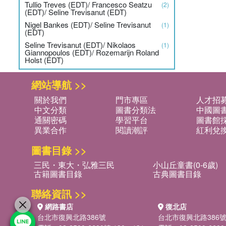
Tullio Treves (EDT)/ Francesco Seatzu
(2)
(EDT)/ Seline Trevisanut (EDT)
Nigel Bankes (EDT)/ Seline Trevisanut
(1)
(EDT)
Seline Trevisanut (EDT)/ Nikolaos
(1)
Giannopoulos (EDT)/ Rozemarijn Roland
Holst (EDT)
網站導航 >>
關於我們
門市專區
人才招
中文分類
圖書分類法
中國圖
通關密碼
學習平台
圖書館採
異業合作
閱讀潮評
紅利兌
圖書目錄 >>
三民・東大・弘雅三民
小山丘童書(0-6歲)
古籍圖書目錄
古典圖書目錄
聯絡資訊 >>
網路書店
復北店
台北市復興北路386號
台北市復興北路386