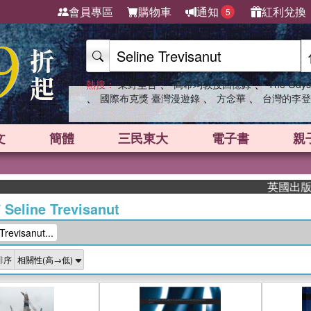
會員專區
購物車
通知
紅利兌換
5
、
、
熱搜：
東野圭吾
高希均教授回憶錄
The Odys
、
、
、
國際布克獎 臺灣漫遊錄
方念華
台灣的李登
文
簡體
三民東大
電子書
親
英國出版界指
/
Seline Trevisanut
evisanut...
排序