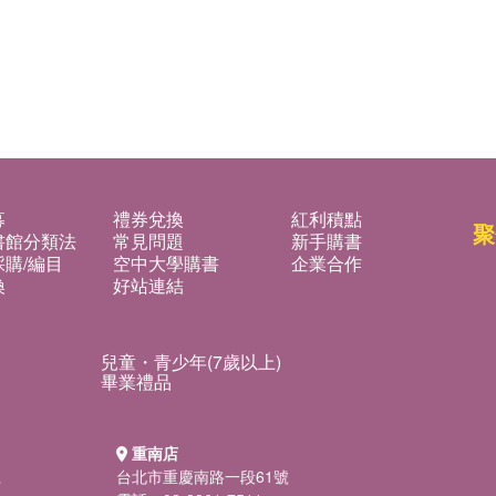
募
禮券兌換
紅利積點
聚
書館分類法
常見問題
新手購書
購/編目
空中大學購書
企業合作
換
好站連結
兒童・青少年(7歲以上)
畢業禮品
重南店
號
台北市重慶南路一段61號