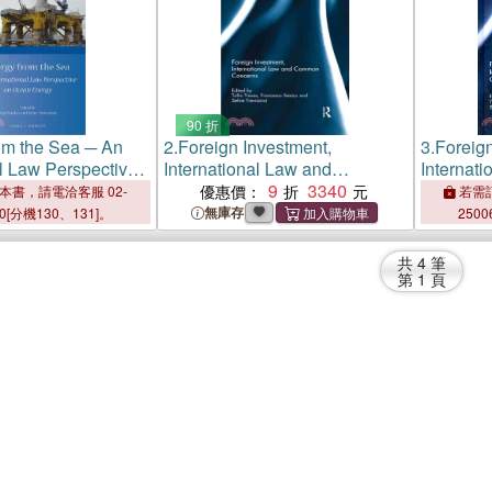
90 折
om the Sea ─ An
2.
Foreign Investment,
3.
Foreign
al Law Perspective
International Law and
Internat
nergy
Common Concerns
9
3340
Common 
優惠價：
本書，請電洽客服 02-
若需訂
無庫存
00[分機130、131]。
2500
共
4
筆
第
1
頁