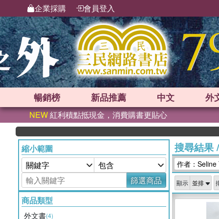
企業採購
會員登入
暢銷榜
新品
推薦
中文
外
NEW
紅利積點抵現金，消費購書更貼心
搜尋結果
縮小範圍
作者：Seline Tr
篩選商品
顯示
商品類型
外文書
(4)