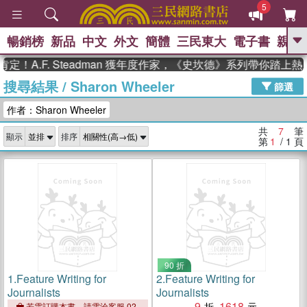
5
暢銷榜
新品
中文
外文
簡體
三民東大
電子書
親子
GO
！A.F. Steadman 獲年度作家，《史坎德》系列帶你踏上熱
搜尋結果
/
Sharon Wheeler
、
熱搜：
東野圭吾
高希均教授回憶錄
篩選
、
、
、
The Odyssey
父親節
如果歷
作者：Sharon Wheeler
、
、
史是一群喵
暑期推薦
國際布克
、
、
獎 臺灣漫遊錄
方念華
台灣的李
共
7
筆
顯示
排序
、
、
登輝時代
數學女孩：黎曼猜想
第
1
/ 1
頁
偉大的迷走神經
90 折
1.
Feature Writing for
2.
Feature Writing for
Journalists
Journalists
9
1618
若需訂購本書，請電洽客服 02-