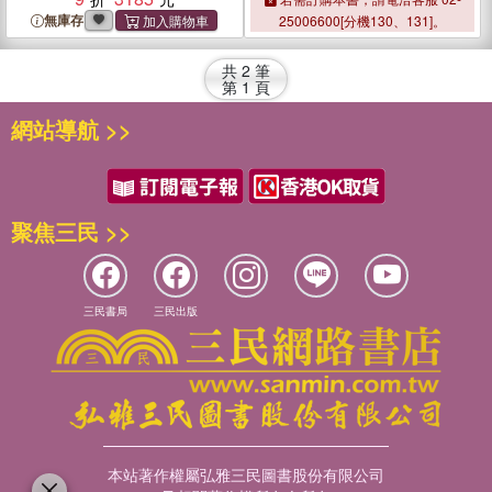
無庫存
25006600[分機130、131]。
共
2
筆
第
1
頁
網站導航 >>
聚焦三民 >>
三民書局
三民出版
本站著作權屬弘雅三民圖書股份有限公司