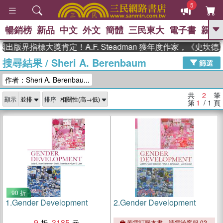
5
暢銷榜
新品
中文
外文
簡體
三民東大
電子書
親子
GO
國出版界指標大獎肯定！A.F. Steadman 獲年度作家，《史
搜尋結果
/
Sheri A. Berenbaum
、
、
熱搜：
東野圭吾
The Odyssey
篩選
、
、
父親節
如果歷史是一群喵
暑期
作者：Sheri A. Berenbau...
、
、
推薦
國際布克獎 臺灣漫遊錄
方
、
、
念華
台灣的李登輝時代
數學女
共
2
筆
顯示
排序
、
孩：黎曼猜想
偉大的迷走神經
第
1
/ 1
頁
90 折
1.
Gender Development
2.
Gender Development
9
3185
若需訂購本書，請電洽客服 02-