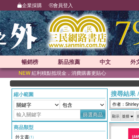
企業採購
會員登入
暢銷榜
新品
推薦
中文
外
NEW
紅利積點抵現金，消費購書更貼心
搜尋結果
縮小範圍
作者：Shirley
篩選商品
顯示
商品類型
外文書
(1)