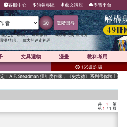
客服中心
領券專區
藝文講座
學習平台
進階搜尋
GO
、
、
果歷史是一群喵
暑期推薦
國際布克獎 臺灣漫
、
黎曼猜想
偉大的迷走神經
子
文具選物
漫畫
教科考用
165反詐騙
.F. Steadman 獲年度作家，《史坎德》系列帶你踏上熱血奇
共
1
筆
第
1
/ 1
頁