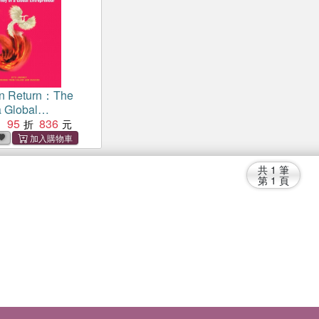
rn Return：The
a Global
ur
95
836
：
共
1
筆
第
1
頁