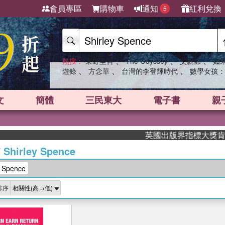
會員專區
購物車
通知
紅利兌換
5
、
、
、
熱搜：
東野圭吾
The Odyssey
父親節
如
、
、
、
遊錄
方念華
台灣的李登輝時代
數學女孩：
文
簡體
三民東大
電子書
親
英國出版界指標大獎肯定！A
/
Shirley Spence
 Spence
排序