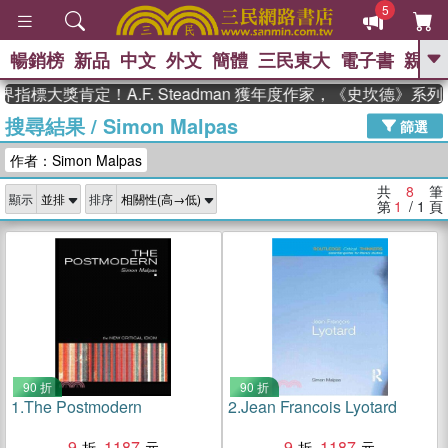
5
暢銷榜
新品
中文
外文
簡體
三民東大
電子書
親子
GO
指標大獎肯定！A.F. Steadman 獲年度作家，《史坎德》系
搜尋結果
/
Simon Malpas
、
熱搜：
東野圭吾
高希均教授回憶錄
篩選
、
、
、
The Odyssey
父親節
如果歷
作者：Simon Malpas
、
、
史是一群喵
暑期推薦
國際布克
、
、
獎 臺灣漫遊錄
方念華
台灣的李
共
8
筆
顯示
排序
、
、
登輝時代
數學女孩：黎曼猜想
第
1
/ 1
頁
偉大的迷走神經
90 折
90 折
1.
The Postmodern
2.
Jean Francois Lyotard
9
1187
9
1187