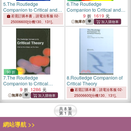
5.
The Routledge
6.
The Routledge
Companion to Critical and
Companion to Critical and
Cultural Theory
Cultural Theory
9
1619
若需訂購本書，請電洽客服 02-
無庫存
25006600[分機130、131]。
90 折
7.
The Routledge
8.
Routledge Companion of
Companion to Critical
Critical Theory
Theory
9
1286
若需訂購本書，請電洽客服 02-
無庫存
25006600[分機130、131]。
共
8
筆
第
1
頁
網站導航 >>