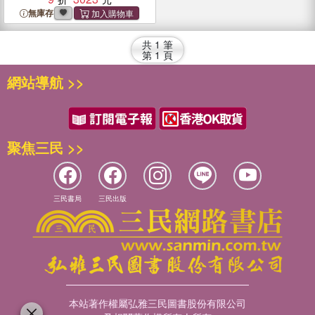
無庫存
共
1
筆
第
1
頁
網站導航 >>
聚焦三民 >>
三民書局
三民出版
本站著作權屬弘雅三民圖書股份有限公司