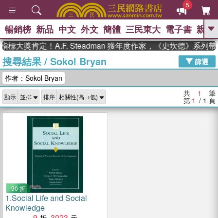
5
暢銷榜
新品
中文
外文
簡體
三民東大
電子書
親子
GO
標大獎肯定！A.F. Steadman 獲年度作家，《史坎德》系列
搜尋結果
/
Sokol Bryan
、
熱搜：
東野圭吾
高希均教授回憶錄
篩選
、
、
、
The Odyssey
父親節
如果歷
作者：Sokol Bryan
、
、
史是一群喵
暑期推薦
國際布克
、
、
獎 臺灣漫遊錄
方念華
台灣的李
共
1
筆
顯示
排序
、
、
登輝時代
數學女孩：黎曼猜想
第
1
/ 1
頁
偉大的迷走神經
90 折
1.
Social Life and Social
Knowledge
9
3023