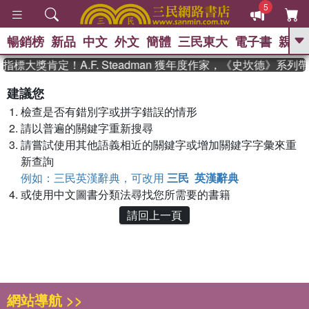
5
暢銷榜
新品
中文
外文
簡體
三民東大
電子書
親子
GO
指標大獎肯定！A.F. Steadman 獲年度作家，《史坎德》系
、
熱搜：
東野圭吾
高希均教授回憶錄
建議您
、
、
、
The Odyssey
父親節
如果歷
檢查是否有錯別字或拼字錯誤的情形
、
、
史是一群喵
暑期推薦
國際布克
、
、
請以普遍的關鍵字重新搜尋
獎 臺灣漫遊錄
方念華
台灣的李
、
、
登輝時代
數學女孩：黎曼猜想
請嘗試使用其他語義相近的關鍵字或增加關鍵字字彙來重
偉大的迷走神經
新查詢
例如：三民英漢辭典，可改用
三民 英漢辭典
或使用中文圖書分類法尋找您所需要的書籍
請回上一頁
網站導航 >>