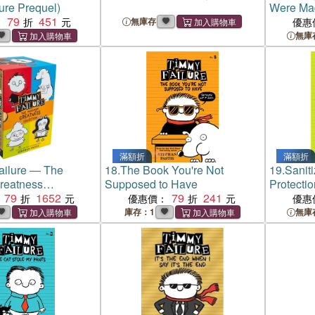
ure Prequel)
Were Ma
79
451
：
無庫存
優惠
無庫
滿額折
滿額折
ailure ― The
18.
The Book You're Not
19.
Saniti
reatness
Supposed to Have
Protectio
79
1652
79
241
優惠價：
優惠
庫存：1
無庫