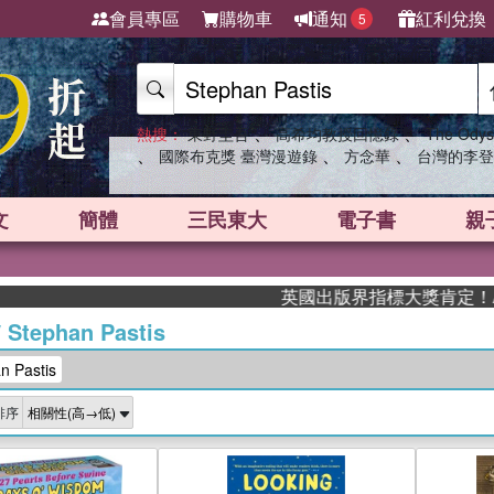
會員專區
購物車
通知
紅利兌換
5
、
、
熱搜：
東野圭吾
高希均教授回憶錄
The Odys
、
、
、
國際布克獎 臺灣漫遊錄
方念華
台灣的李登
文
簡體
三民東大
電子書
親
英國出版界指標大獎肯定！A.F. St
/
Stephan Pastis
 Pastis
排序