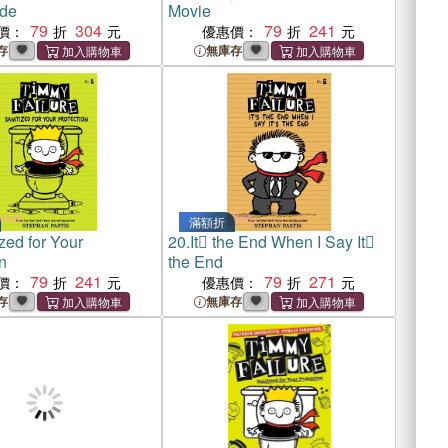
de
Movie
79
304
79
241
價：
優惠價：
存
無庫存
滿額折
zed for Your
20.
It the End When I Say It
n
the End
79
241
79
271
價：
優惠價：
存
無庫存