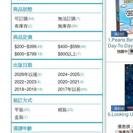
商品狀態
可訂購
無法訂購
(94)
(7)
有庫存
無庫存
(2)
(99)
滿額折
商品定價
1.
Pearls Be
Day-To-Day
$200~$399
$400~$599
(28)
(48)
預購中
$600~$799
$800以上
(18)
(7)
出版日期
2026年以後
2024~2025
(2)
(2)
2022~2023
2020~2021
(4)
(8)
2018~2019
2017年以前
(18)
(66)
裝訂方式
滿額折
平裝
精裝
(65)
(23)
5.
Looking 
盒裝
(1)
優惠價
適讀年齡
無庫存