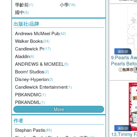
學齡前
小學
(1)
(16)
國中
(5)
出版社/品牌
Andrews McMeel Pub
(42)
Walker Books
(24)
Candlewick Pr
(17)
滿額折
Aladdin
(6)
9.
Pearls Awa
Pearls Befo
ANDREWS & MCMEEL
(5)
無庫存
Boom! Studios
(2)
Disney-Hyperion
(2)
Candlewick Entertainment
(1)
PBKANDMC
(1)
PBKANDML
(1)
More
作者
滿額折
Stephan Pastis
(85)
13.
Timmy Fa