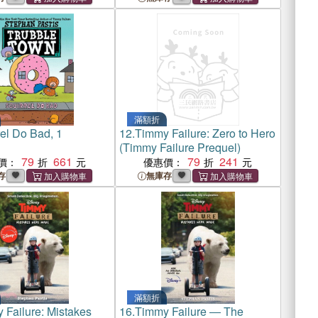
滿額折
rel Do Bad, 1
12.
Timmy Failure: Zero to Hero
(Timmy Failure Prequel)
79
661
79
241
價：
優惠價：
存
無庫存
滿額折
 Failure: Mistakes
16.
Timmy Failure ― The