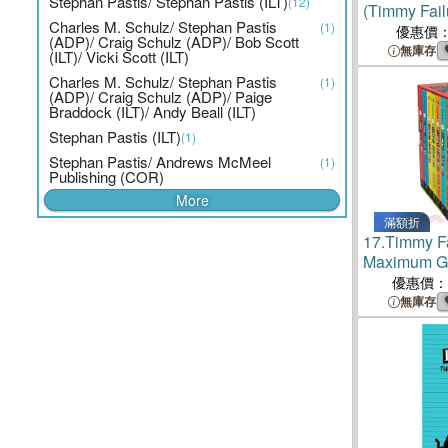
Stephan Pastis/ Stephan Pastis (ILT)
(12)
(Timmy Fail
Charles M. Schulz/ Stephan Pastis
(1)
優惠價
(ADP)/ Craig Schulz (ADP)/ Bob Scott
無庫存
(ILT)/ Vicki Scott (ILT)
Charles M. Schulz/ Stephan Pastis
(1)
(ADP)/ Craig Schulz (ADP)/ Paige
Braddock (ILT)/ Andy Beall (ILT)
Stephan Pastis (ILT)
(1)
Stephan Pastis/ Andrews McMeel
(1)
Publishing (COR)
More
滿額折
17.
Timmy F
Maximum G
Collection
優惠價：
無庫存