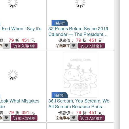
滿額折
he End When I Say It's
32.
Pearls Before Swine 2019
Calendar ― The President
79
451
Needs to Stop Tweeting
79
451
價：
優惠價：
存
無庫存
滿額折
ook What Mistakes
36.
I Scream, You Scream, We
de
All Scream Because Puns
79
391
Suck
79
451
價：
優惠價：
存
無庫存