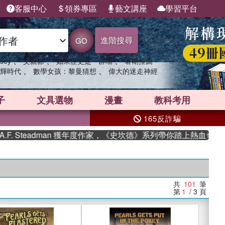
客服中心
領券專區
藝文講座
學習平台
進階搜尋
GO
、
、
、
sey
父親節
如果歷史是一群喵
暑期推薦
、
、
輝時代
數學女孩：黎曼猜想
偉大的迷走神經
子
文具選物
漫畫
教科考用
165反詐騙
eadman 獲年度作家，《史坎德》系列帶你踏上熱血奇幻旅程
共
101
筆
第
1
/ 3
頁