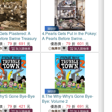
滿額折
Gets Plastered: A
4.
Pearls Gets Put in the Pokey:
efore Swine Treasury
A Pearls Before Swine
79
691
Treasury
79
601
價：
優惠價：
存
無庫存
滿額折
y'S Gone Bye-Bye
8.
The Why-Why's Gone Bye-
Bye: Volume 2
79
421
79
691
價：
優惠價：
存
無庫存