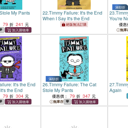
滿額折
Stole My Pants
22.
Timmy Failure: It's the End
23.
Timmy
When I Say It's the End
You're N
79
241
：
優惠
絕版無法訂購
無庫
滿額折
lure: It's the End
26.
Timmy Failure: The Cat
27.
Timmy
It's the End
Stole My Pants
Again
79
304
79
347
：
優惠價：
無庫存