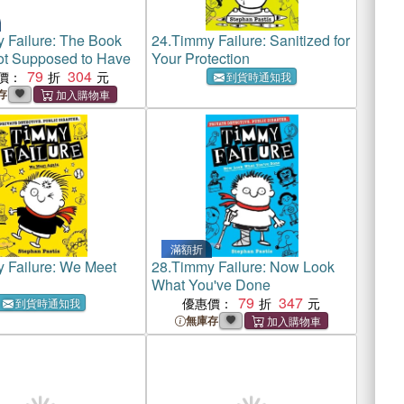
 Failure: The Book
24.
Timmy Failure: Sanitized for
ot Supposed to Have
Your Protection
79
304
價：
到貨時通知我
存
滿額折
 Failure: We Meet
28.
Timmy Failure: Now Look
What You've Done
79
347
優惠價：
到貨時通知我
無庫存