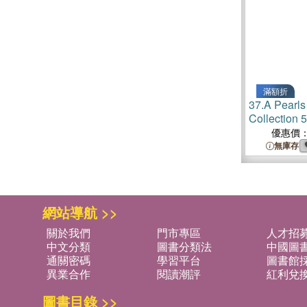
滿額折
37.
A Pearls
Collection 5
優惠價
無庫存
網站導航 >>
關於我們
門市專區
人才招
中文分類
圖書分類法
中國圖
通關密碼
學習平台
圖書館採
異業合作
閱讀潮評
紅利兌
圖書目錄 >>