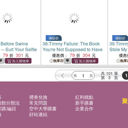
滿額折
滿額折
 Before Swine
38.
Timmy Failure: The Book
39.
Timmy
 ─ Suit Your Selfie
You're Not Supposed to Have
Stole My
79
301
79
304
：
優惠價：
優惠
無庫存
無庫
共
101
筆
1
第
3
頁
募
禮券兌換
紅利積點
聚
書館分類法
常見問題
新手購書
購/編目
空中大學購書
企業合作
換
好站連結