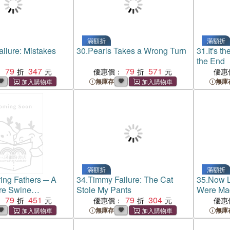
滿額折
滿額折
ilure: Mistakes
30.
Pearls Takes a Wrong Turn
31.
It's t
the End
79
347
79
571
：
優惠價：
優惠
無庫存
無庫
滿額折
滿額折
ing Fathers ─ A
34.
Timmy Failure: The Cat
35.
Now L
re Swine
Stole My Pants
Were Ma
79
451
79
304
：
優惠價：
優惠
無庫存
無庫