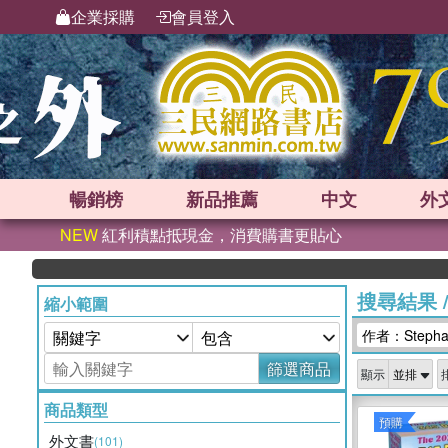
企業採購
會員登入
暢銷榜
新品
推薦
中文
外
NEW
紅利積點抵現金，消費購書更貼心
搜尋結果
縮小範圍
作者：Stephan
篩選商品
顯示
商品類型
預購
外文書
(101)