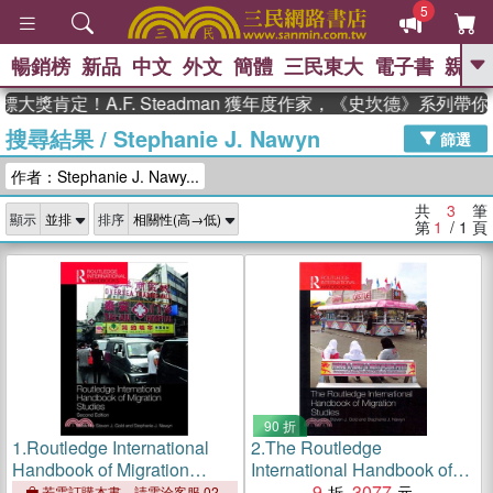
5
暢銷榜
新品
中文
外文
簡體
三民東大
電子書
親子
GO
大獎肯定！A.F. Steadman 獲年度作家，《史坎德》系列帶
搜尋結果
/
Stephanie J. Nawyn
、
、
熱搜：
東野圭吾
The Odyssey
篩選
、
、
父親節
如果歷史是一群喵
暑期
作者：Stephanie J. Nawy...
、
、
推薦
國際布克獎 臺灣漫遊錄
方
、
、
念華
台灣的李登輝時代
數學女
共
3
筆
顯示
排序
、
孩：黎曼猜想
偉大的迷走神經
第
1
/ 1
頁
90 折
1.
Routledge International
2.
The Routledge
Handbook of Migration
International Handbook of
Studies
Migration Studies
9
3077
若需訂購本書，請電洽客服 02-