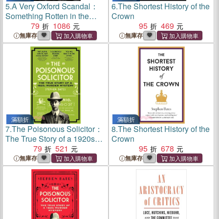
5.
A Very Oxford Scandal：
6.
The Shortest History of the
Something Rotten in the
Crown
English Establishment
79
1086
95
469
無庫存
無庫存
滿額折
滿額折
7.
The Poisonous Solicitor：
8.
The Shortest History of the
The True Story of a 1920s
Crown
Murder Mystery
79
521
95
678
無庫存
無庫存