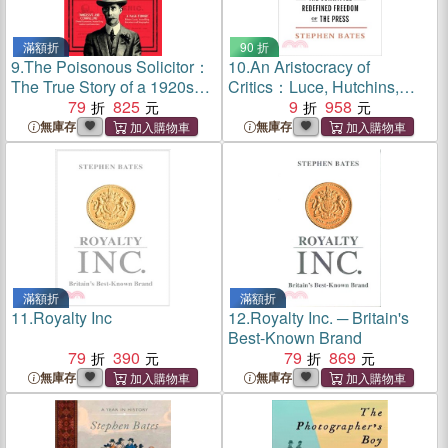
滿額折
90 折
9.
The Poisonous Solicitor：
10.
An Aristocracy of
The True Story of a 1920s
Critics：Luce, Hutchins,
Murder Mystery
79
825
Niebuhr, and the Committee
9
958
That Redefined Freedom of
無庫存
無庫存
the Press
滿額折
滿額折
11.
Royalty Inc
12.
Royalty Inc. ─ Britain's
Best-Known Brand
79
390
79
869
無庫存
無庫存