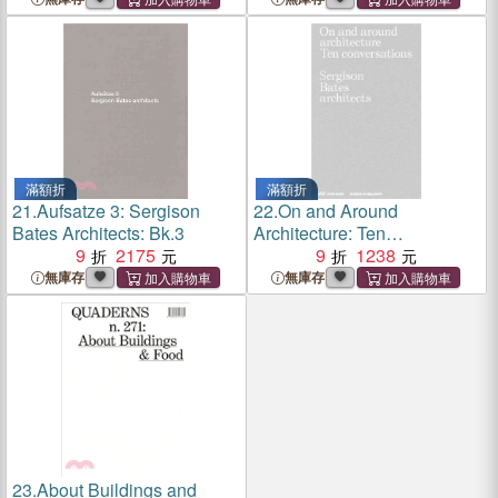
滿額折
滿額折
21.
Aufsatze 3: Sergison
22.
On and Around
Bates Architects: Bk.3
Architecture: Ten
9
2175
Conversations. Sergison
9
1238
Bates architects
無庫存
無庫存
23.
About Buildings and