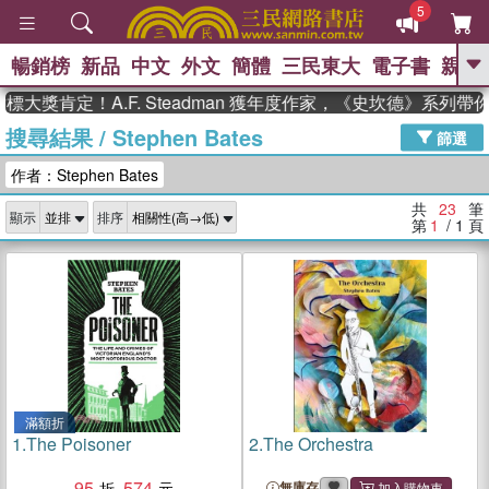
5
暢銷榜
新品
中文
外文
簡體
三民東大
電子書
親子
GO
獎肯定！A.F. Steadman 獲年度作家，《史坎德》系列帶你
搜尋結果
/
Stephen Bates
、
、
熱搜：
東野圭吾
The Odyssey
篩選
、
、
、
父親節
花開錦繡
暑期推薦
作者：Stephen Bates
、
、
方念華
台灣的李登輝時代
數學
、
女孩：黎曼猜想
偉大的迷走神經
共
23
筆
顯示
排序
、
、
如果歷史是一群喵
臺灣漫遊錄
第
1
/ 1
頁
滿額折
1.
The Poisoner
2.
The Orchestra
95
574
無庫存