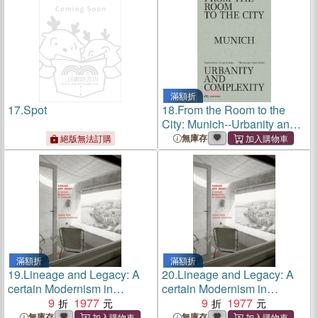
滿額折
17.
Spot
18.
From the Room to the
City: Munich--Urbanity and
Complexity
無庫存
絕版無法訂購
滿額折
滿額折
19.
Lineage and Legacy: A
20.
Lineage and Legacy: A
certain Modernism in
certain Modernism in
Cadaques
9
1977
Cadaques
9
1977
無庫存
無庫存