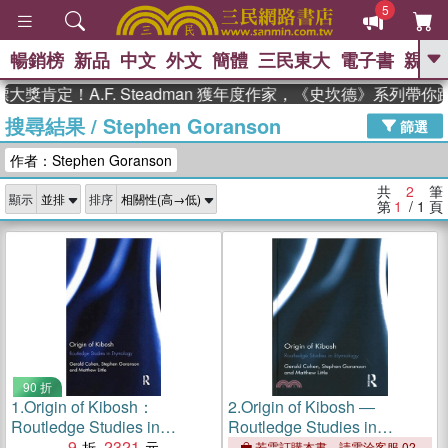
5
暢銷榜
新品
中文
外文
簡體
三民東大
電子書
親子
GO
大獎肯定！A.F. Steadman 獲年度作家，《史坎德》系列帶
搜尋結果
/
Stephen Goranson
、
熱搜：
東野圭吾
高希均教授回憶錄
篩選
、
、
、
The Odyssey
父親節
如果歷
作者：Stephen Goranson
、
、
史是一群喵
暑期推薦
國際布克
、
、
獎 臺灣漫遊錄
方念華
台灣的李
共
2
筆
顯示
排序
、
、
登輝時代
數學女孩：黎曼猜想
第
1
/ 1
頁
偉大的迷走神經
90 折
1.
Origin of Kibosh：
2.
Origin of Kibosh ―
Routledge Studies in
Routledge Studies in
Etymology
9
2321
Etymology
若需訂購本書，請電洽客服 02-