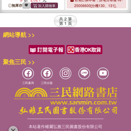
無庫存
25006600[分機130、131]。
共
2
筆
第
1
頁
網站導航 >>
聚焦三民 >>
三民書局
三民出版
本站著作權屬弘雅三民圖書股份有限公司