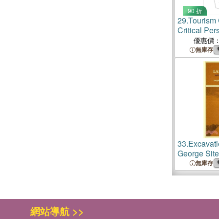
90 折
29.
Tourism
Critical Per
Tourism, Pl
優惠價
Experience
無庫存
33.
Excavati
George Site
Mississippi
無庫存
網站導航 >>