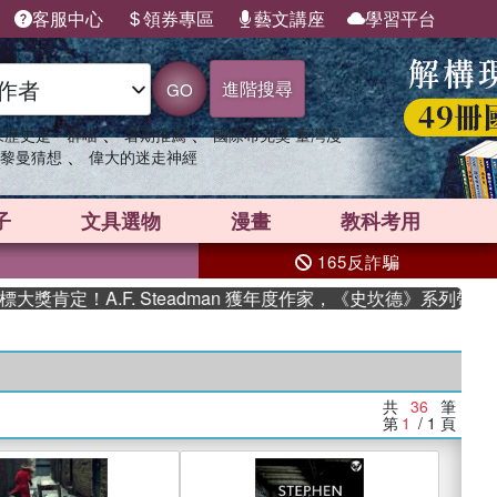
客服中心
領券專區
藝文講座
學習平台
進階搜尋
GO
、
、
果歷史是一群喵
暑期推薦
國際布克獎 臺灣漫
、
黎曼猜想
偉大的迷走神經
子
文具選物
漫畫
教科考用
165反詐騙
A.F. Steadman 獲年度作家，《史坎德》系列帶你踏上熱血
共
36
筆
第
1
/ 1
頁