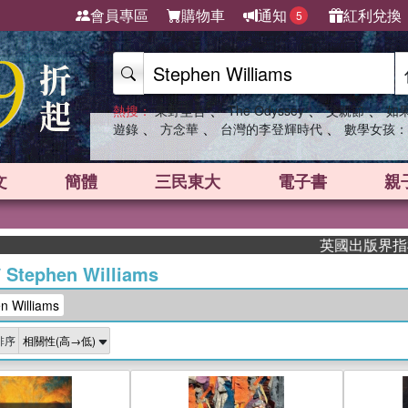
會員專區
購物車
通知
紅利兌換
5
、
、
、
熱搜：
東野圭吾
The Odyssey
父親節
如
、
、
、
遊錄
方念華
台灣的李登輝時代
數學女孩：
文
簡體
三民東大
電子書
親
英國出版界指標大獎肯定！
/
Stephen Williams
 Williams
排序