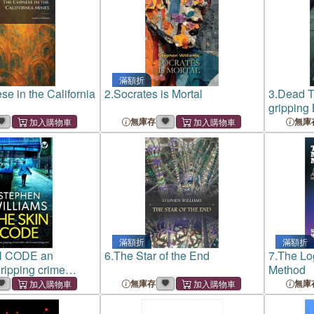
滿額折
e in the California
2.
Socrates is Mortal
3.
Dead T
gripping B
with an a
無庫存
無庫
滿額折
滿額折
N CODE an
6.
The Star of the End
7.
The Lo
gripping crime
Method
 an astonishing twist
無庫存
無庫