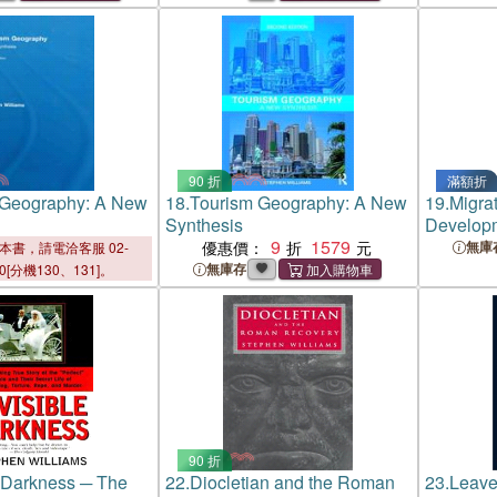
nce
Gang Violence
90 折
滿額折
 Geography: A New
18.
Tourism Geography: A New
19.
Migra
Synthesis
Develop
9
1579
優惠價：
無庫
本書，請電洽客服 02-
無庫存
00[分機130、131]。
90 折
e Darkness ─ The
22.
Diocletian and the Roman
23.
Leave