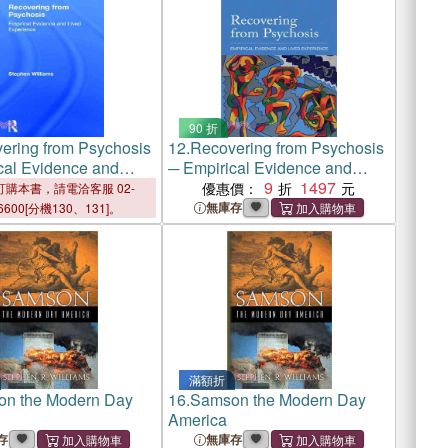
90 折
ering from Psychosis
12.
Recovering from Psychosis
cal Evidence and
─ Empirical Evidence and
perience
Lived Experience
9
1497
優惠價：
購本書，請電洽客服 02-
無庫存
6600[分機130、131]。
滿額折
n the Modern Day
16.
Samson the Modern Day
America
存
無庫存