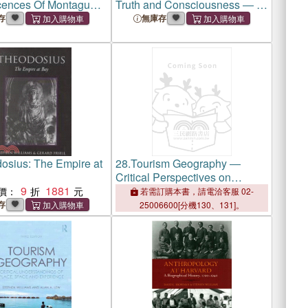
ences Of Montagu
Truth and Consciousness ― A
; Volume 2
Journey That Is Ever
存
無庫存
Changing...but Never Ending
osius: The Empire at
28.
Tourism Geography ―
Critical Perspectives on
9
1881
Tourism, Place, Space and
價：
若需訂購本書，請電洽客服 02-
Experience
存
25006600[分機130、131]。