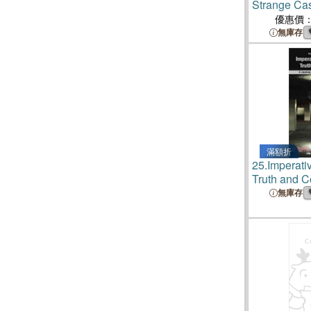
Strange Cas
Bernardo a
優惠價
無庫存
滿額折
25.
Imperati
Truth and 
Journey Tha
無庫存
Changing...