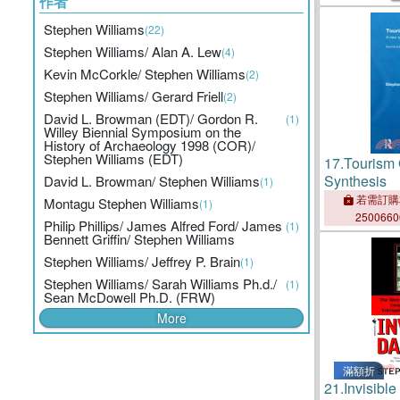
作者
Gang Viole
Stephen Williams
(22)
Stephen Williams/ Alan A. Lew
(4)
Kevin McCorkle/ Stephen Williams
(2)
Stephen Williams/ Gerard Friell
(2)
David L. Browman (EDT)/ Gordon R.
(1)
Willey Biennial Symposium on the
History of Archaeology 1998 (COR)/
Stephen Williams (EDT)
17.
Tourism
Synthesis
David L. Browman/ Stephen Williams
(1)
若需訂購
Montagu Stephen Williams
(1)
250066
Philip Phillips/ James Alfred Ford/ James
(1)
Bennett Griffin/ Stephen Williams
Stephen Williams/ Jeffrey P. Brain
(1)
Stephen Williams/ Sarah Williams Ph.d./
(1)
Sean McDowell Ph.D. (FRW)
More
滿額折
21.
Invisibl