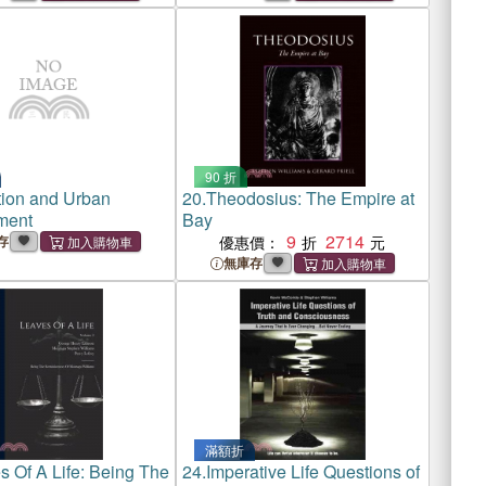
90 折
tion and Urban
20.
Theodosius: The Empire at
ment
Bay
9
2714
存
優惠價：
無庫存
滿額折
s Of A Life: Being The
24.
Imperative Life Questions of