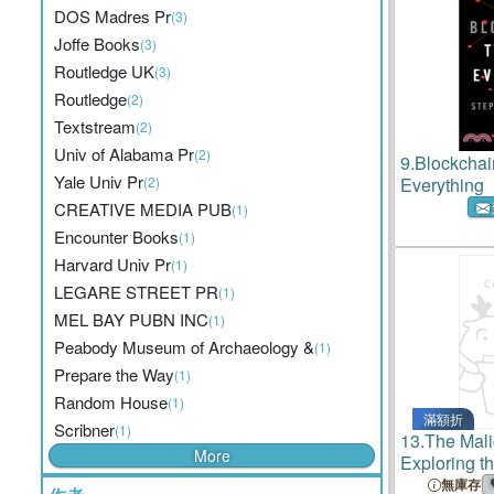
DOS Madres Pr
(3)
Joffe Books
(3)
Routledge UK
(3)
Routledge
(2)
Textstream
(2)
Univ of Alabama Pr
(2)
9.
Blockchai
Yale Univ Pr
(2)
Everything
CREATIVE MEDIA PUB
(1)
Encounter Books
(1)
Harvard Univ Pr
(1)
LEGARE STREET PR
(1)
MEL BAY PUBN INC
(1)
Peabody Museum of Archaeology &
(1)
Prepare the Way
(1)
Random House
(1)
滿額折
Scribner
(1)
13.
The Mali
More
Exploring t
Between Bla
無庫存