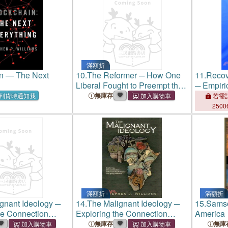
滿額折
n ― The Next
10.
The Reformer ─ How One
11.
Recov
Liberal Fought to Preempt the
─ Empiri
Russian Revolution
Lived Ex
無庫存
到貨時通知我
若需訂
2500
滿額折
滿額折
gnant Ideology ─
14.
The Malignant Ideology ─
15.
Samso
he Connection
Exploring the Connection
America
ck History and
Between Black History and
無庫存
無庫