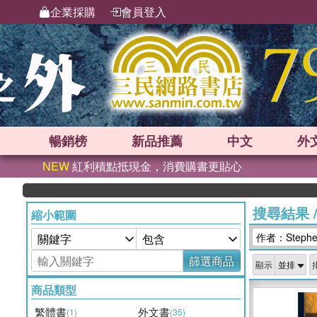
企業採購
會員登入
暢銷榜
新品
推薦
中文
外
NEW
紅利積點抵現金，消費購書更貼心
搜尋結果
縮小範圍
作者：Stephen
篩選商品
顯示
商品類型
繁體書
外文書
(1)
(35)