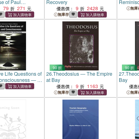
e of Paul
Recovery
Reminisc
nd Karla Homolka
79
271
9
2428
Williams
：
優惠價：
無庫
無庫存
90 折
90 折
ve Life Questions of
26.
Theodosius ― The Empire
27.
Theod
Consciousness ― A
at Bay
Bay
t Is Ever
9
1163
優惠價：
優惠
but Never Ending
無庫存
無庫