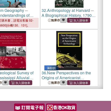
sm Geography ─
32.
Anthropology at Harvard ─
Understandings of
A Biographical History, 1790 -
pace and Experience
1940
無庫存
購本書，請電洽客服 02-
6600[分機130、131]。
滿額折
eological Survey of
36.
New Perspectives on the
sissippi Alluvial
Origins of Americanist
 1940-1947
Archaeology
存
無庫存