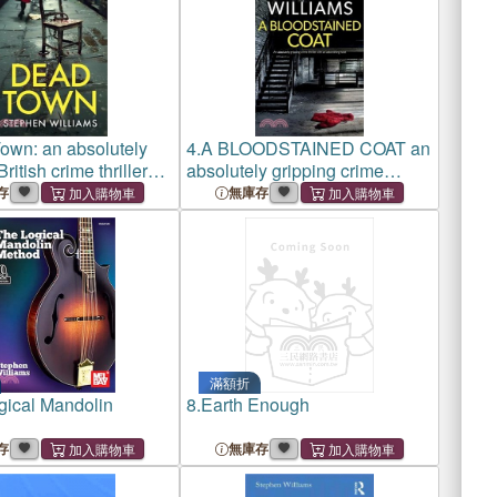
own: an absolutely
4.
A BLOODSTAINED COAT an
ritish crime thriller
absolutely gripping crime
stonishing twist
thriller with an astonishing twist
存
無庫存
滿額折
gical Mandolin
8.
Earth Enough
存
無庫存