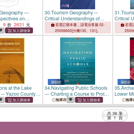
 Geography ―
30.
Tourism Geography ─
31.
Touri
spectives on
Critical Understandings of
Critical 
ace, Space and
9
2631
Place, Space and Experience
Place, S
：
若需訂購本書，請電洽客服 02-
若需訂
25006600[分機130、131]。
2500
滿額折
滿額折
ons at the Lake
34.
Navigating Public Schools
35.
Archa
 ─ Yazoo County,
― Charting a Course to Protect
Lower Mis
 1958-1960
Your Child??Christian Faith
Valley ─
無庫存
無庫
and Worldview
共
36
筆
第
1
頁