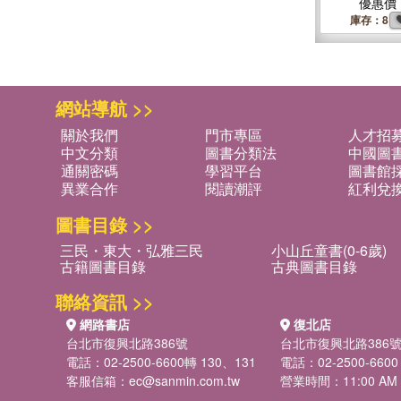
Edition
優惠價
庫存：8
網站導航 >>
關於我們
門市專區
人才招
中文分類
圖書分類法
中國圖
通關密碼
學習平台
圖書館採
異業合作
閱讀潮評
紅利兌
圖書目錄 >>
三民・東大・弘雅三民
小山丘童書(0-6歲)
古籍圖書目錄
古典圖書目錄
聯絡資訊 >>
網路書店
復北店
台北市復興北路386號
台北市復興北路386
電話：02-2500-6600轉 130、131
電話：02-2500-6600
客服信箱：
ec@sanmin.com.tw
營業時間：11:00 AM -