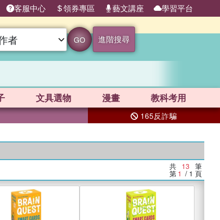
客服中心
領券專區
藝文講座
學習平台
進階搜尋
GO
子
文具選物
漫畫
教科考用
165反詐騙
共
13
筆
第
1
/ 1
頁