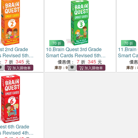
70 折
70 折
st 2nd Grade
10.
Brain Quest 3rd Grade
11.
Brain
s Revised 5th
Smart Cards Revised 5th
Smart Ca
7
345
Edition
7
345
Edition
：
優惠價：
優
庫存：9
庫存：
est 6th Grade
s Revised 4th