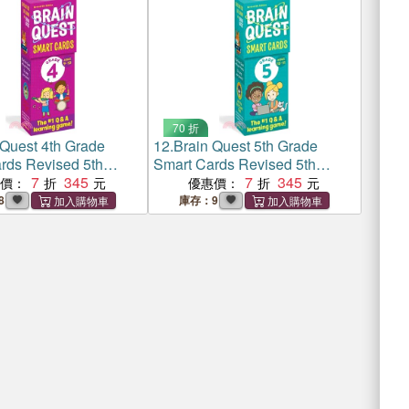
70 折
 Quest 4th Grade
12.
Brain Quest 5th Grade
rds Revised 5th
Smart Cards Revised 5th
7
345
Edition
7
345
惠價：
優惠價：
8
庫存：9