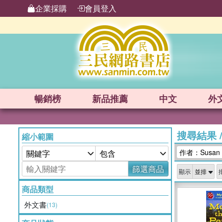
企業採購
會員登入
暢銷榜
新品
推薦
中文
外
搜尋結果
縮小範圍
作者：Susan B
篩選商品
顯示
商品類型
外文書
(13)