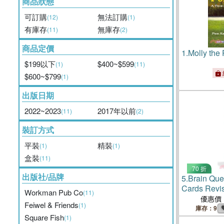
商品狀態
可訂購
無法訂購
(12)
(1)
有庫存
無庫存
(11)
(2)
商品定價
1.
Molly the
$199以下
$400~$599
(1)
(11)
$600~$799
(1)
出版日期
2022~2023
2017年以前
(11)
(2)
裝訂方式
平裝
精裝
(1)
(1)
盒裝
(11)
70 折
出版社/品牌
5.
Brain Que
Cards Revis
Workman Pub Co
(11)
優惠價
Feiwel & Friends
(1)
庫存：9
Square Fish
(1)