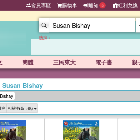
會員專區
購物車
通知
紅利兌換
5
熱搜：
文
簡體
三民東大
電子書
親
/
Susan Bishay
ishay
排序