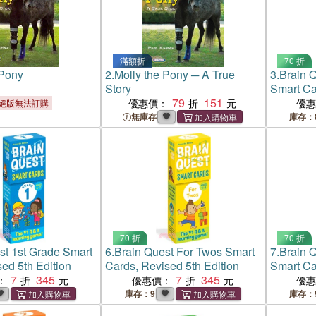
滿額折
70 折
 Pony
2.
Molly the Pony ─ A True
3.
Brain Q
Story
Smart Ca
79
151
Edition
優惠價：
優
絕版無法訂購
無庫存
庫存：
70 折
70 折
st 1st Grade Smart
6.
Brain Quest For Twos Smart
7.
Brain 
ed 5th Edition
Cards, Revised 5th Edition
Smart Ca
7
345
7
345
Edition
：
優惠價：
優
庫存：9
庫存：