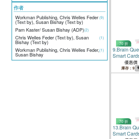
作者
Workman Publishing, Chris Welles Feder
(9)
(Text by), Susan Bishay (Text by)
Pam Kaster/ Susan Bishay (ADP)
(2)
Chris Welles Feder (Text by), Susan
(1)
Bishay (Text by)
70 折
9.
Brain Que
Workman Publishing, Chris Welles Feder,
(1)
Susan Bishay
Smart Card
Edition
優惠價
庫存：9
70 折
13.
Brain Qu
Smart Card