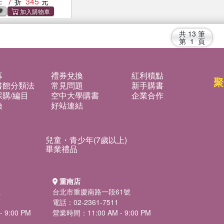
7
345
：
共
13
筆
第
1
頁
募
禮券兌換
紅利積點
聚
書館分類法
常見問題
新手購書
購/編目
空中大學購書
企業合作
換
好站連結
兒童・青少年(7歲以上)
畢業禮品
重南店
號
台北市重慶南路一段61號
電話：02-2361-7511
 9:00 PM
營業時間：11:00 AM - 9:00 PM