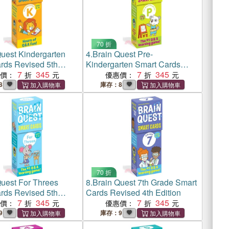
70 折
uest Kindergarten
4.
Brain Quest Pre-
rds Revised 5th
Kindergarten Smart Cards
7
345
Revised 5th Edition
7
345
惠價：
優惠價：
8
庫存：8
70 折
Quest For Threes
8.
Brain Quest 7th Grade Smart
rds Revised 5th
Cards Revised 4th Edition
7
345
7
345
惠價：
優惠價：
9
庫存：9