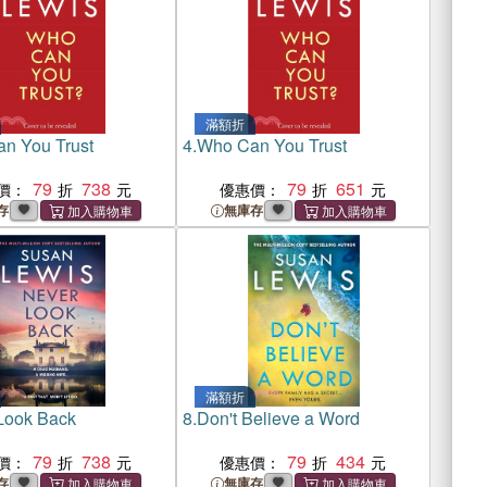
滿額折
n You Trust
4.
Who Can You Trust
79
738
79
651
價：
優惠價：
存
無庫存
滿額折
Look Back
8.
Don't Believe a Word
79
738
79
434
價：
優惠價：
存
無庫存