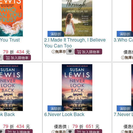
滿額折
滿額折
You Trust
2.
I Made It Through, I Believe
3.
Who Ca
You Can Too
79
434
：
無庫存
優惠
無庫
滿額折
滿額折
ok Back
6.
Never Look Back
7.
Never 
79
434
79
651
：
優惠價：
優惠
無庫存
無庫