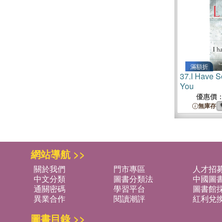
滿額折
37.
I Have S
You
優惠價
無庫存
網站導航 >>
關於我們
門市專區
人才招
中文分類
圖書分類法
中國圖
通關密碼
學習平台
圖書館採
異業合作
閱讀潮評
紅利兌
圖書目錄 >>