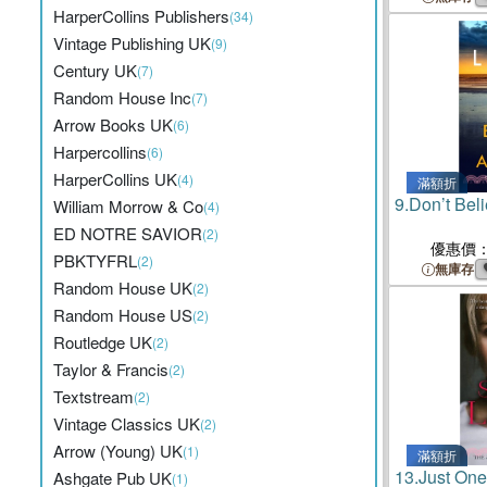
HarperCollins Publishers
(34)
Vintage Publishing UK
(9)
Century UK
(7)
Random House Inc
(7)
Arrow Books UK
(6)
Harpercollins
(6)
HarperCollins UK
(4)
滿額折
9.
Don’t Bel
William Morrow & Co
(4)
ED NOTRE SAVIOR
(2)
優惠價
PBKTYFRL
(2)
無庫存
Random House UK
(2)
Random House US
(2)
Routledge UK
(2)
Taylor & Francis
(2)
Textstream
(2)
Vintage Classics UK
(2)
Arrow (Young) UK
(1)
滿額折
13.
Just On
Ashgate Pub UK
(1)