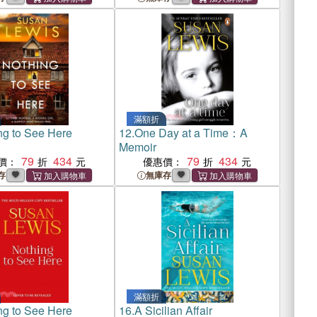
滿額折
ng to See Here
12.
One Day at a Time：A
Memoir
79
434
79
434
價：
優惠價：
存
無庫存
滿額折
ng to See Here
16.
A Sicilian Affair