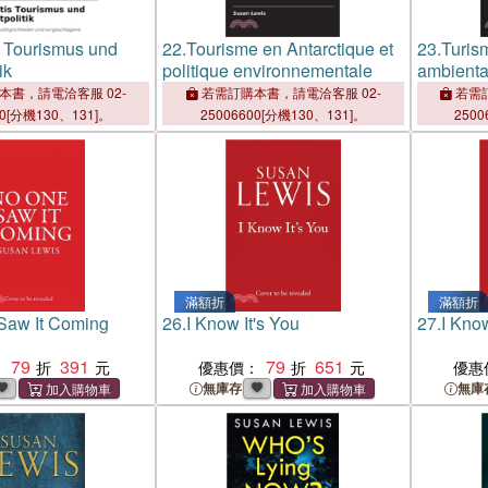
s Tourismus und
22.
Tourisme en Antarctique et
23.
Turism
ik
politique environnementale
ambienta
本書，請電洽客服 02-
若需訂購本書，請電洽客服 02-
若需訂
00[分機130、131]。
25006600[分機130、131]。
2500
滿額折
滿額折
Saw It Coming
26.
I Know It's You
27.
I Know
79
391
79
651
：
優惠價：
優惠
無庫存
無庫