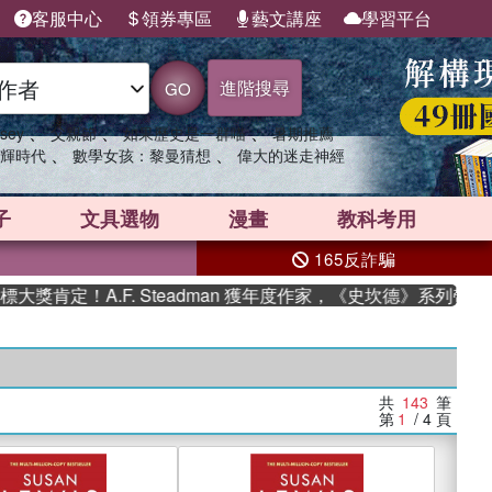
客服中心
領券專區
藝文講座
學習平台
進階搜尋
GO
、
、
、
sey
父親節
如果歷史是一群喵
暑期推薦
、
、
輝時代
數學女孩：黎曼猜想
偉大的迷走神經
子
文具選物
漫畫
教科考用
165反詐騙
A.F. Steadman 獲年度作家，《史坎德》系列帶你踏上熱血
共
143
筆
第
1
/ 4
頁