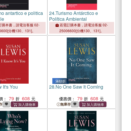
o antartico e politica
24.
Turismo Antárctico e
le
Política Ambiental
購本書，請電洽客服 02-
若需訂購本書，請電洽客服 02-
6600[分機130、131]。
25006600[分機130、131]。
滿額折
 It's You
28.
No One Saw It Coming
79
608
79
608
價：
優惠價：
存
無庫存