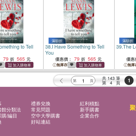
滿額折
滿額折
omething to Tell
38.
I Have Something to Tell
39.
The L
You
79
565
79
565
：
優惠價：
優惠
無庫存
無庫
共
143
筆
1
第
4
頁
募
禮券兌換
紅利積點
聚
書館分類法
常見問題
新手購書
購/編目
空中大學購書
企業合作
換
好站連結