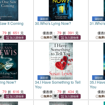
滿額折
滿額折
Saw It Coming
30.
Who's Lying Now?
31.
Who's
79
651
79
391
：
優惠價：
優惠
無庫存
無庫
滿額折
滿額折
ying Now?
34.
I Have Something to Tell
35.
I Have
You
You
79
616
79
434
：
優惠價：
優惠
無庫存
無庫