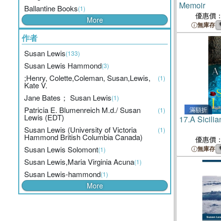
Memoir
Ballantine Books
(1)
優惠價
More
無庫存
作者
Susan Lewis
(133)
Susan Lewis Hammond
(3)
;Henry, Colette,Coleman, Susan,Lewis,
(1)
Kate V.
Jane Bates； Susan Lewis
(1)
Patricia E. Blumenreich M.d./ Susan
滿額折
(1)
Lewis (EDT)
17.
A Sicilia
Susan Lewis (University of Victoria
(1)
Hammond British Columbia Canada)
優惠價
Susan Lewis Solomont
無庫存
(1)
Susan Lewis,Maria Virginia Acuna
(1)
Susan Lewis-hammond
(1)
More