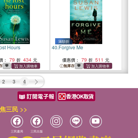
滿額折
ost Hours
40.
Forgive Me
79
434
79
511
價：
優惠價：
存
無庫存
2
3
4
焦三民 >>
三民書局
三民出版