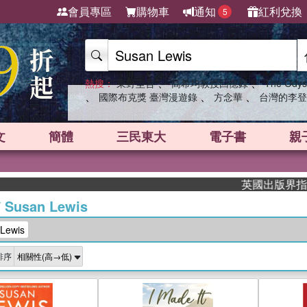
會員專區
購物車
通知
紅利兌換
5
、
、
熱搜：
東野圭吾
高希均教授回憶錄
The Odys
、
、
、
國際布克獎 臺灣漫遊錄
方念華
台灣的李登
文
簡體
三民東大
電子書
親
英國出版界指標大獎肯定！
/
Susan Lewis
Lewis
排序