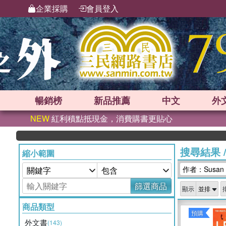
企業採購
會員登入
暢銷榜
新品
推薦
中文
外
NEW
紅利積點抵現金，消費購書更貼心
搜尋結果
縮小範圍
作者：Susan 
篩選商品
顯示
商品類型
預購
外文書
(143)