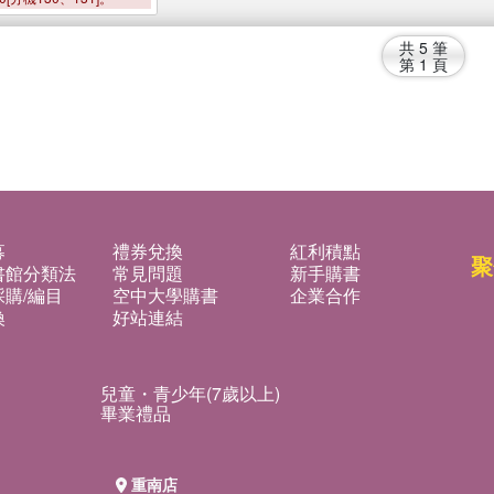
共
5
筆
第
1
頁
募
禮券兌換
紅利積點
聚
書館分類法
常見問題
新手購書
購/編目
空中大學購書
企業合作
換
好站連結
兒童・青少年(7歲以上)
畢業禮品
重南店