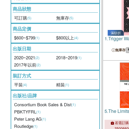
商品狀態
可訂購
無庫存
(5)
(5)
商品定價
滿額折
$600~$799
$800以上
(1)
(4)
1.
Trigger W
出版日期
無庫存
2020~2021
2018~2019
(2)
(1)
2017年以前
(2)
裝訂方式
平裝
精裝
(4)
(1)
出版社/品牌
Consortium Book Sales & Dist
(1)
5.
The Limits
PBKTYFRL
(1)
Peter Lang AG
(1)
若需訂購
Routledge
(1)
250066