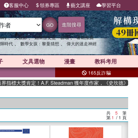
客服中心
領券專區
藝文講座
學習平台
進階搜尋
GO
、
、
、
sey
父親節
如果歷史是一群喵
暑期推薦
、
、
輝時代
數學女孩：黎曼猜想
偉大的迷走神經
子
文具選物
漫畫
教科考用
165反詐騙
標大獎肯定！A.F. Steadman 獲年度作家，《史坎德》系列
共
5
筆
第
1
/ 1
頁