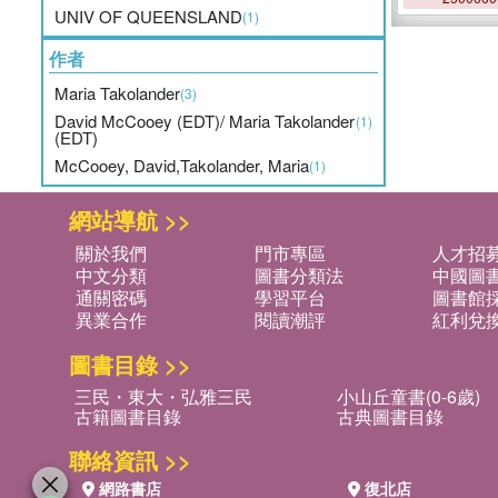
UNIV OF QUEENSLAND
(1)
作者
Maria Takolander
(3)
David McCooey (EDT)/ Maria Takolander
(1)
(EDT)
McCooey, David,Takolander, Maria
(1)
網站導航 >>
關於我們
門市專區
人才招
中文分類
圖書分類法
中國圖
通關密碼
學習平台
圖書館採
異業合作
閱讀潮評
紅利兌
圖書目錄 >>
三民・東大・弘雅三民
小山丘童書(0-6歲)
古籍圖書目錄
古典圖書目錄
聯絡資訊 >>
網路書店
復北店