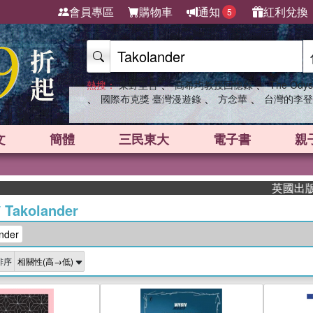
會員專區
購物車
通知
紅利兌換
5
、
、
熱搜：
東野圭吾
高希均教授回憶錄
The Odys
、
、
、
國際布克獎 臺灣漫遊錄
方念華
台灣的李登
文
簡體
三民東大
電子書
親
英國出版界指
/
Takolander
nder
排序