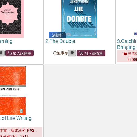
滿額折
arning
2.
The Double
3.
Catchin
Bringing
Ground
無庫存
若需訂
2500
 of Life Writing
本書，請電洽客服 02-
00[分機130、131]。