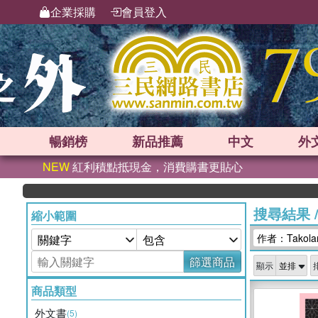
企業採購
會員登入
暢銷榜
新品
推薦
中文
外
NEW
紅利積點抵現金，消費購書更貼心
搜尋結果
縮小範圍
作者：Takola
篩選商品
顯示
商品類型
外文書
(5)