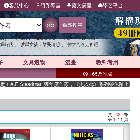
客服中心
領券專區
藝文講座
學習平台
進階搜尋
GO
、
、
、
sey
父親節
如果歷史是一群喵
暑期推薦
、
、
輝時代
數學女孩：黎曼猜想
偉大的迷走神經
子
文具選物
漫畫
教科考用
165反詐騙
Steadman 獲年度作家，《史坎德》系列帶你踏上熱血奇幻旅程
共
38
筆
第
1
/ 1
頁