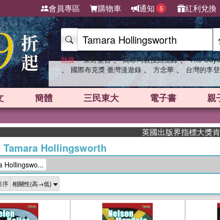
會員專區
購物車
通知
紅利兌換
5
、
、
熱搜：
東野圭吾
高希均教授回憶錄
The Odys
、
、
、
國際布克獎 臺灣漫遊錄
方念華
台灣的李登
文
簡體
三民東大
電子書
親
英國出版界指標大獎肯定！A.F. 
/
Tamara Hollingsworth
ollingswo...
排序