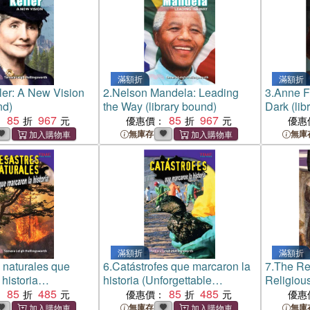
滿額折
滿額折
ler: A New Vision
2.
Nelson Mandela: Leading
3.
Anne Fr
nd)
the Way (library bound)
Dark (lib
85
967
85
967
：
優惠價：
優惠
無庫存
無庫
滿額折
滿額折
 naturales que
6.
Catástrofes que marcaron la
7.
The Re
historia
historia (Unforgettable
Religious
ble Natural
85
485
Catastrophes)
85
485
bound)
：
優惠價：
優惠
無庫存
無庫