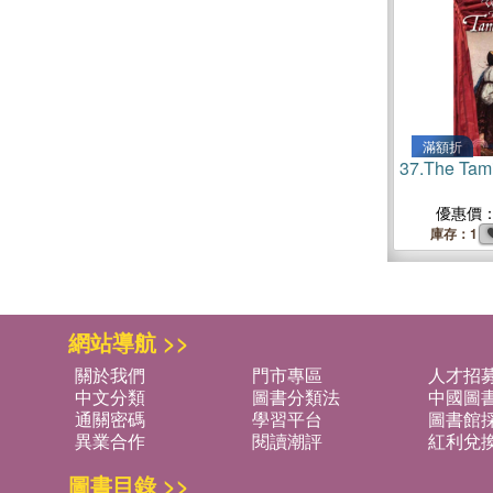
滿額折
37.
The Tami
優惠價
庫存：1
網站導航 >>
關於我們
門市專區
人才招
中文分類
圖書分類法
中國圖
通關密碼
學習平台
圖書館採
異業合作
閱讀潮評
紅利兌
圖書目錄 >>