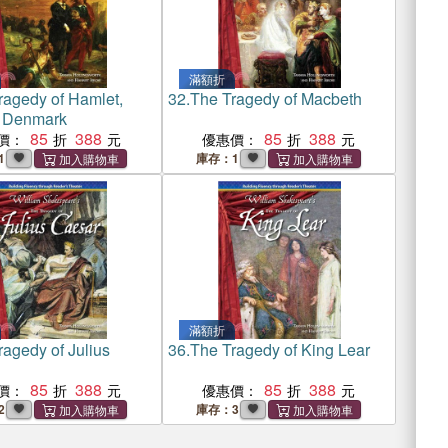
滿額折
ragedy of Hamlet,
32.
The Tragedy of Macbeth
f Denmark
85
388
85
388
價：
優惠價：
1
庫存：1
滿額折
ragedy of Julius
36.
The Tragedy of King Lear
85
388
85
388
價：
優惠價：
2
庫存：3