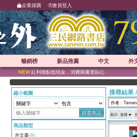
企業採購
會員登入
暢銷榜
新品
推薦
中文
外
NEW
紅利積點抵現金，消費購書更貼心
搜尋結果
縮小範圍
作者：Tamara H
篩選商品
顯示
商品類型
外文書
(38)