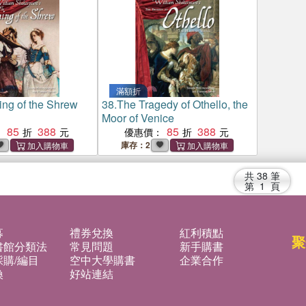
滿額折
ng of the Shrew
38.
The Tragedy of Othello, the
Moor of Venice
85
388
85
388
：
優惠價：
庫存：2
共
38
筆
第
1
頁
募
禮券兌換
紅利積點
聚
書館分類法
常見問題
新手購書
購/編目
空中大學購書
企業合作
換
好站連結