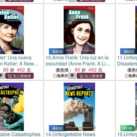
滿額折
滿額折
ler: Una nueva
10.
Anne Frank: Una luz en la
11.
Unforg
en Keller: A New
oscuridad (Anne Frank: A Light
Disaster
85
452
in the Dark)
85
452
：
優惠價：
優惠
無庫存
無庫
滿額折
85 折
table Catastrophes
14.
Unforgettable News
15.
Unfor