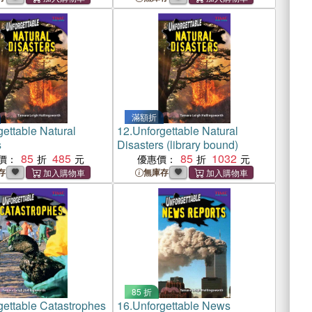
滿額折
ettable Natural
12.
Unforgettable Natural
s
Disasters (library bound)
85
485
85
1032
價：
優惠價：
存
無庫存
85 折
gettable Catastrophes
16.
Unforgettable News