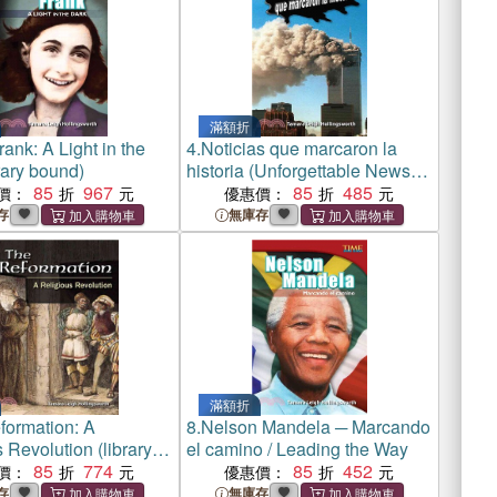
滿額折
ank: A Light in the
4.
Noticias que marcaron la
rary bound)
historia (Unforgettable News
85
967
Reports)
85
485
價：
優惠價：
存
無庫存
滿額折
formation: A
8.
Nelson Mandela ─ Marcando
 Revolution (library
el camino / Leading the Way
85
774
85
452
價：
優惠價：
存
無庫存