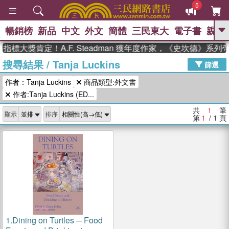
5
暢銷榜
新品
中文
外文
簡體
三民東大
電子書
親子
GO
指標大獎肯定！A.F. Steadman 獲年度作家，《史坎德》系
搜尋結果
/
Tanja Luckins
、
熱搜：
東野圭吾
高希均教授回憶錄
篩選
、
、
、
The Odyssey
父親節
如果歷
作者：Tanja Luckins
商品類型:外文書
、
、
史是一群喵
暑期推薦
國際布克
、
、
作者:Tanja Luckins (ED...
獎 臺灣漫遊錄
方念華
台灣的李
、
、
登輝時代
數學女孩：黎曼猜想
共
1
筆
顯示
排序
偉大的迷走神經
第
1
/ 1
頁
1.
Dining on Turtles ─ Food