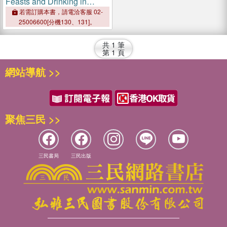
Feasts and Drinking in
History
若需訂購本書，請電洽客服 02-
25006600[分機130、131]。
共
1
筆
第
1
頁
網站導航 >>
聚焦三民 >>
三民書局
三民出版