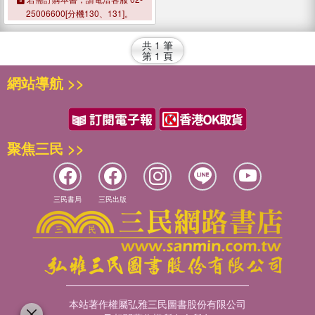
25006600[分機130、131]。
共
1
筆
第
1
頁
網站導航 >>
聚焦三民 >>
三民書局
三民出版
本站著作權屬弘雅三民圖書股份有限公司