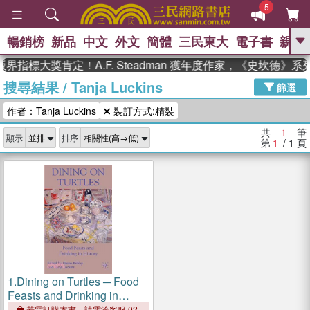
5
暢銷榜
新品
中文
外文
簡體
三民東大
電子書
親子
GO
界指標大獎肯定！A.F. Steadman 獲年度作家，《史坎德》
搜尋結果
/
Tanja Luckins
、
、
熱搜：
東野圭吾
The Odyssey
篩選
、
、
父親節
如果歷史是一群喵
暑期
作者：Tanja Luckins
裝訂方式:精裝
、
、
推薦
國際布克獎 臺灣漫遊錄
方
、
、
念華
台灣的李登輝時代
數學女
共
1
筆
顯示
排序
、
孩：黎曼猜想
偉大的迷走神經
第
1
/ 1
頁
1.
Dining on Turtles ─ Food
Feasts and Drinking in
History
若需訂購本書，請電洽客服 02-