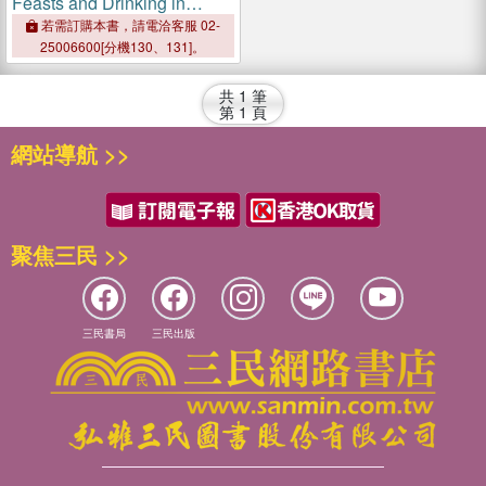
Feasts and Drinking in
History
若需訂購本書，請電洽客服 02-
25006600[分機130、131]。
共
1
筆
第
1
頁
網站導航 >>
聚焦三民 >>
三民書局
三民出版