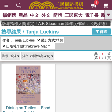
5
暢銷榜
新品
中文
外文
簡體
三民東大
電子書
親子
GO
版界指標大獎肯定！A.F. Steadman 獲年度作家，《史坎德
搜尋結果
/
Tanja Luckins
、
熱搜：
東野圭吾
高希均教授回憶錄
篩選
、
、
、
The Odyssey
父親節
如果歷
作者：Tanja Luckins
裝訂方式:精裝
、
、
史是一群喵
暑期推薦
國際布克
、
、
出版社/品牌:Palgrave Macm...
獎 臺灣漫遊錄
方念華
台灣的李
、
、
登輝時代
數學女孩：黎曼猜想
共
1
筆
顯示
排序
偉大的迷走神經
第
1
/ 1
頁
1.
Dining on Turtles ─ Food