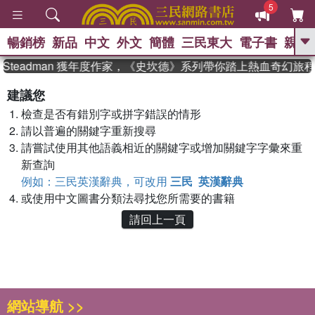
5
暢銷榜
新品
中文
外文
簡體
三民東大
電子書
親子
GO
 Steadman 獲年度作家，《史坎德》系列帶你踏上熱血奇幻旅程
、
、
熱搜：
東野圭吾
The Odyssey
建議您
、
、
父親節
如果歷史是一群喵
暑期
檢查是否有錯別字或拼字錯誤的情形
、
、
推薦
國際布克獎 臺灣漫遊錄
方
、
、
請以普遍的關鍵字重新搜尋
念華
台灣的李登輝時代
數學女
、
孩：黎曼猜想
偉大的迷走神經
請嘗試使用其他語義相近的關鍵字或增加關鍵字字彙來重
新查詢
例如：三民英漢辭典，可改用
三民 英漢辭典
或使用中文圖書分類法尋找您所需要的書籍
請回上一頁
網站導航 >>