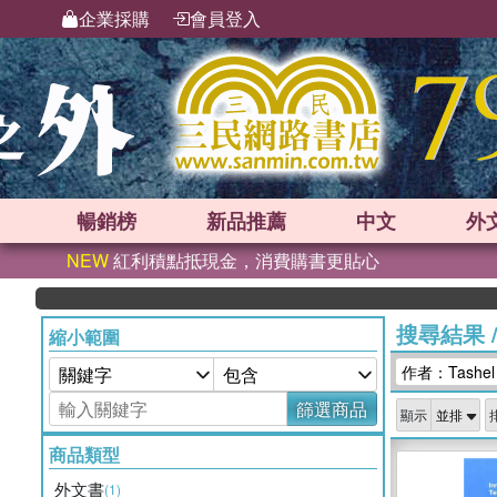
企業採購
會員登入
暢銷榜
新品
推薦
中文
外
NEW
紅利積點抵現金，消費購書更貼心
搜尋結果
縮小範圍
作者：Tashel C
篩選商品
顯示
商品類型
外文書
(1)