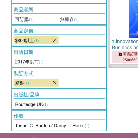
商品狀態
可訂購
無庫存
(1)
(1)
商品定價
$800以上
(1)
1.
Innovatio
Business a
出版日期
Approache
若需訂購
250066
2017年以前
(1)
裝訂方式
精裝
(1)
出版社/品牌
Routledge UK
(1)
作者
Tashel C. Bordere/ Darcy L. Harris
(1)