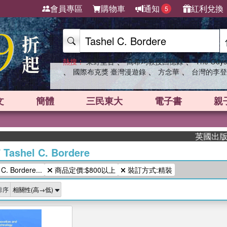
會員專區
購物車
通知
紅利兌換
5
、
、
熱搜：
東野圭吾
高希均教授回憶錄
The Odys
、
、
、
國際布克獎 臺灣漫遊錄
方念華
台灣的李登
文
簡體
三民東大
電子書
親
英國出版界指
/
Tashel C. Bordere
. Bordere...
商品定價:$800以上
裝訂方式:精裝
排序