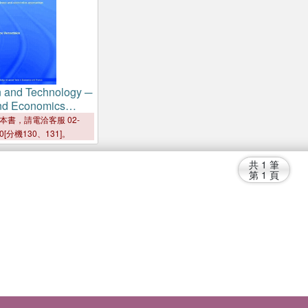
n and Technology ─
nd Economics
s
本書，請電洽客服 02-
00[分機130、131]。
共
1
筆
第
1
頁