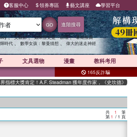
客服中心
領券專區
藝文講座
學習平台
進階搜尋
GO
、
、
、
sey
父親節
如果歷史是一群喵
暑期推薦
、
、
輝時代
數學女孩：黎曼猜想
偉大的迷走神經
子
文具選物
漫畫
教科考用
165反詐騙
標大獎肯定！A.F. Steadman 獲年度作家，《史坎德》系
共
1
筆
第
1
/ 1
頁