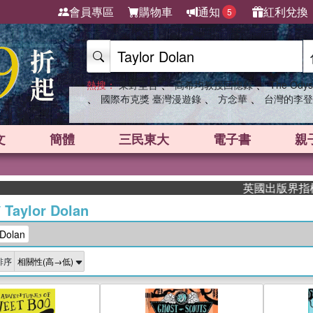
會員專區
購物車
通知
紅利兌換
5
、
、
熱搜：
東野圭吾
高希均教授回憶錄
The Odys
、
、
、
國際布克獎 臺灣漫遊錄
方念華
台灣的李登
文
簡體
三民東大
電子書
親
英國出版界指標大獎
/
Taylor Dolan
Dolan
排序