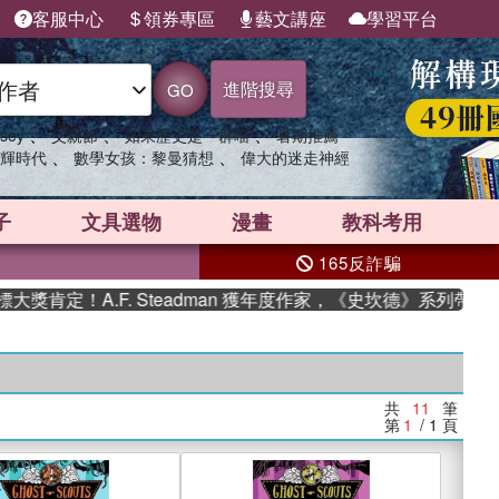
客服中心
領券專區
藝文講座
學習平台
進階搜尋
GO
、
、
、
sey
父親節
如果歷史是一群喵
暑期推薦
、
、
輝時代
數學女孩：黎曼猜想
偉大的迷走神經
子
文具選物
漫畫
教科考用
165反詐騙
肯定！A.F. Steadman 獲年度作家，《史坎德》系列帶你踏
共
11
筆
第
1
/ 1
頁