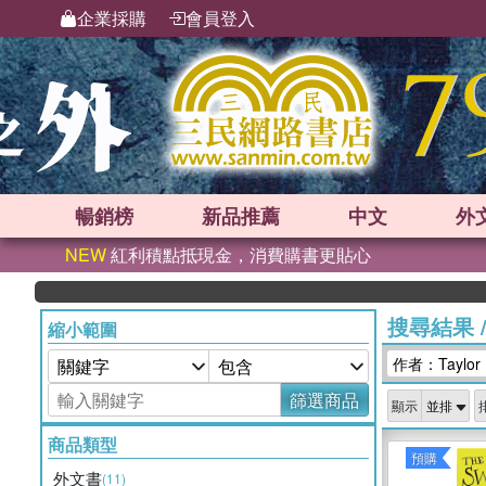
企業採購
會員登入
暢銷榜
新品
推薦
中文
外
NEW
紅利積點抵現金，消費購書更貼心
搜尋結果
縮小範圍
作者：Taylor 
篩選商品
顯示
商品類型
預購
外文書
(11)