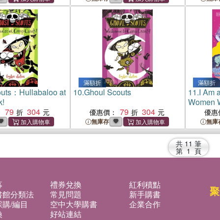
滿額折
滿額折
uts：Hullabaloo at
10.
Ghoul Scouts
11.
I Am 
k!
Women W
79
304
79
304
：
優惠價：
優惠
無庫存
無庫
共
11
筆
第
1
頁
募
禮券兌換
紅利積點
聚
書館分類法
常見問題
新手購書
購/編目
空中大學購書
企業合作
換
好站連結