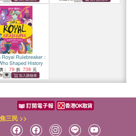
a Royal Rulebreaker：
ho Shaped History
79
738
價：
存
焦三民 >>