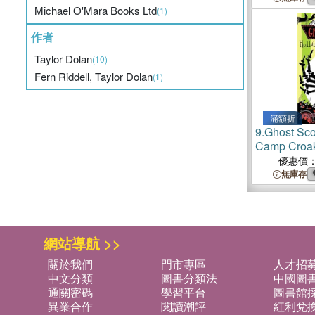
Michael O'Mara Books Ltd
(1)
作者
Taylor Dolan
(10)
Fern Riddell, Taylor Dolan
(1)
滿額折
9.
Ghost Sco
Camp Croa
優惠價
無庫存
網站導航 >>
關於我們
門市專區
人才招
中文分類
圖書分類法
中國圖
通關密碼
學習平台
圖書館採
異業合作
閱讀潮評
紅利兌