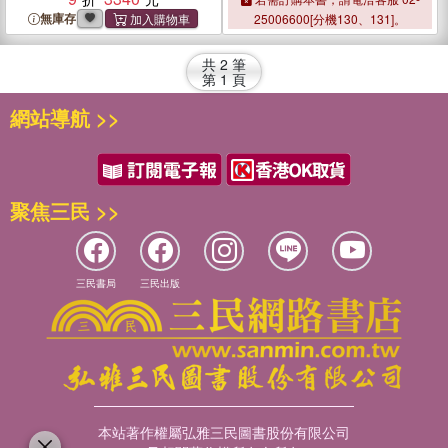
無庫存
25006600[分機130、131]。
共
2
筆
第
1
頁
網站導航 >>
聚焦三民 >>
三民書局
三民出版
本站著作權屬弘雅三民圖書股份有限公司