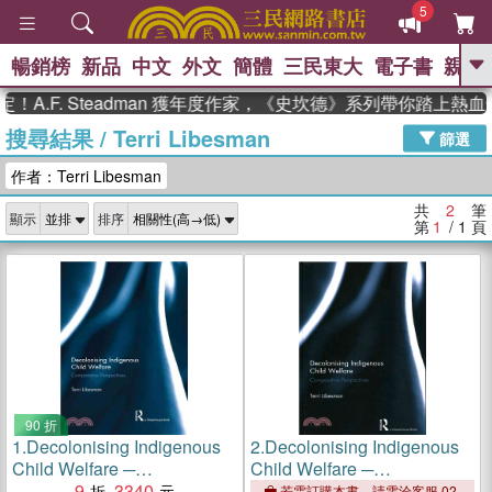
5
暢銷榜
新品
中文
外文
簡體
三民東大
電子書
親子
GO
A.F. Steadman 獲年度作家，《史坎德》系列帶你踏上熱血
搜尋結果
/
Terri Libesman
、
熱搜：
東野圭吾
高希均教授回憶錄
篩選
、
、
、
The Odyssey
父親節
如果歷
作者：Terri Libesman
、
、
史是一群喵
暑期推薦
國際布克
、
、
獎 臺灣漫遊錄
方念華
台灣的李
共
2
筆
顯示
排序
、
、
登輝時代
數學女孩：黎曼猜想
第
1
/ 1
頁
偉大的迷走神經
90 折
1.
Decolonising Indigenous
2.
Decolonising Indigenous
Child Welfare ─
Child Welfare ─
Comparative Perspectives
9
3340
Comparative Perspectives
若需訂購本書，請電洽客服 02-