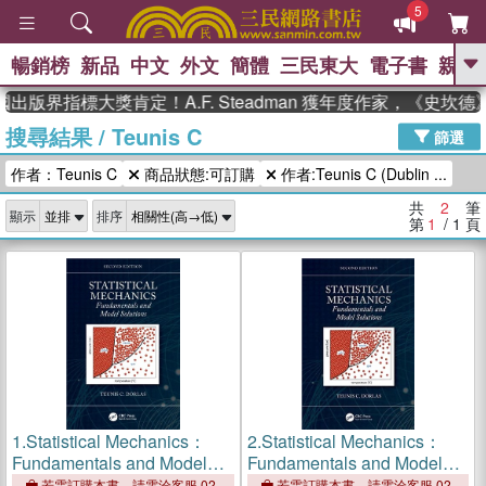
5
暢銷榜
新品
中文
外文
簡體
三民東大
電子書
親子
GO
出版界指標大獎肯定！A.F. Steadman 獲年度作家，《史
搜尋結果
/
Teunis C
、
熱搜：
東野圭吾
高希均教授回憶錄
篩選
、
、
、
The Odyssey
父親節
花開錦
作者：Teunis C
商品狀態:可訂購
作者:Teunis C (Dublin ...
、
、
、
繡
暑期推薦
方念華
台灣的
、
李登輝時代
數學女孩：黎曼猜想
共
2
筆
顯示
排序
、
、
偉大的迷走神經
如果歷史是一
第
1
/ 1
頁
、
群喵
臺灣漫遊錄
1.
Statistical Mechanics：
2.
Statistical Mechanics：
Fundamentals and Model
Fundamentals and Model
Solutions
Solutions
若需訂購本書，請電洽客服 02-
若需訂購本書，請電洽客服 02-