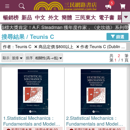
5
暢銷榜
新品
中文
外文
簡體
三民東大
電子書
親子
GO
標大獎肯定！A.F. Steadman 獲年度作家，《史坎德》系列
搜尋結果
/
Teunis C
、
、
熱搜：
東野圭吾
The Odyssey
篩選
、
、
父親節
如果歷史是一群喵
暑期
作者：Teunis C
商品定價:$800以上
作者:Teunis C (Dublin ...
、
、
推薦
國際布克獎 臺灣漫遊錄
方
、
、
念華
台灣的李登輝時代
數學女
共
2
筆
顯示
排序
、
孩：黎曼猜想
偉大的迷走神經
第
1
/ 1
頁
1.
Statistical Mechanics：
2.
Statistical Mechanics：
Fundamentals and Model
Fundamentals and Model
Solutions
Solutions
若需訂購本書，請電洽客服 02-
若需訂購本書，請電洽客服 02-