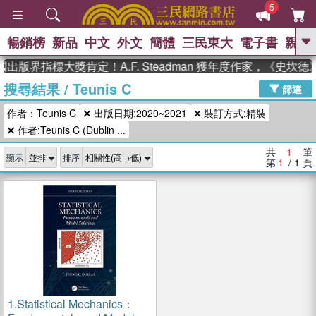
5
暢銷榜
新品
中文
外文
簡體
三民東大
電子書
親子
GO
出版界指標大獎肯定！A.F. Steadman 獲年度作家，《史
搜尋結果
/
Teunis C
、
熱搜：
東野圭吾
高希均教授回憶錄
篩選
、
、
、
The Odyssey
父親節
如果歷
作者：Teunis C
出版日期:2020~2021
裝訂方式:精裝
、
、
史是一群喵
暑期推薦
國際布克
、
、
作者:Teunis C (Dublin ...
獎 臺灣漫遊錄
方念華
台灣的李
、
、
登輝時代
數學女孩：黎曼猜想
共
1
筆
顯示
排序
偉大的迷走神經
第
1
/ 1
頁
1.
Statistical Mechanics：