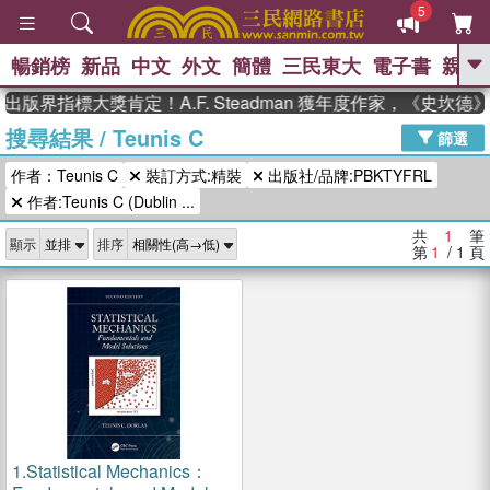
5
暢銷榜
新品
中文
外文
簡體
三民東大
電子書
親子
GO
出版界指標大獎肯定！A.F. Steadman 獲年度作家，《史坎
搜尋結果
/
Teunis C
、
、
熱搜：
東野圭吾
The Odyssey
篩選
、
、
、
父親節
花開錦繡
暑期推薦
作者：Teunis C
裝訂方式:精裝
出版社/品牌:PBKTYFRL
、
、
方念華
台灣的李登輝時代
數學
、
作者:Teunis C (Dublin ...
女孩：黎曼猜想
偉大的迷走神經
、
、
如果歷史是一群喵
臺灣漫遊錄
共
1
筆
顯示
排序
第
1
/ 1
頁
1.
Statistical Mechanics：