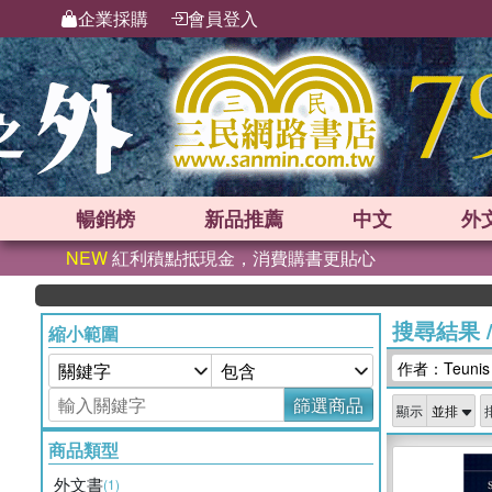
企業採購
會員登入
暢銷榜
新品
推薦
中文
外
NEW
紅利積點抵現金，消費購書更貼心
搜尋結果
縮小範圍
作者：Teunis
篩選商品
顯示
商品類型
外文書
(1)