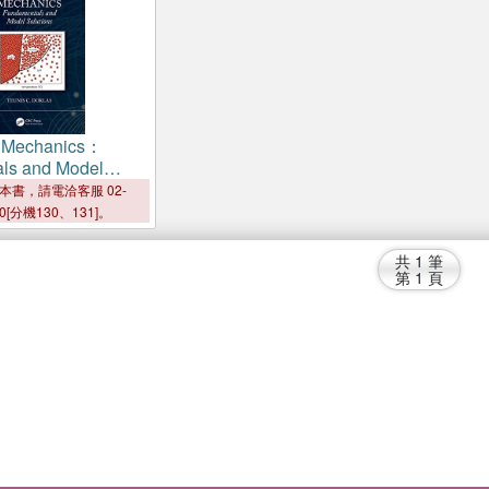
al Mechanics：
ls and Model
本書，請電洽客服 02-
00[分機130、131]。
共
1
筆
第
1
頁