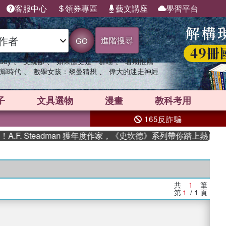
客服中心
領券專區
藝文講座
學習平台
進階搜尋
GO
、
、
、
sey
父親節
如果歷史是一群喵
暑期推薦
、
、
輝時代
數學女孩：黎曼猜想
偉大的迷走神經
子
文具選物
漫畫
教科考用
165反詐騙
F. Steadman 獲年度作家，《史坎德》系列帶你踏上熱血奇幻
共
1
筆
第
1
/ 1
頁