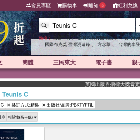
會員專區
購物車
通知
紅利兌換
5
、
、
熱搜：
東野圭吾
高希均教授回憶錄
The Odys
、
、
、
國際布克獎 臺灣漫遊錄
方念華
台灣的李登
文
簡體
三民東大
電子書
親
英國出版界指標大獎肯定！A.
/
Teunis C
 C
裝訂方式:精裝
出版社/品牌:PBKTYFRL
排序