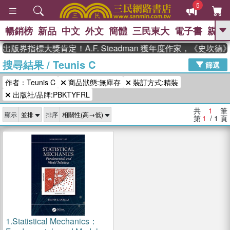
5
暢銷榜
新品
中文
外文
簡體
三民東大
電子書
親子
GO
出版界指標大獎肯定！A.F. Steadman 獲年度作家，《史坎
搜尋結果
/
Teunis C
、
、
熱搜：
東野圭吾
The Odyssey
篩選
、
、
父親節
如果歷史是一群喵
暑期
作者：Teunis C
商品狀態:無庫存
裝訂方式:精裝
、
、
推薦
國際布克獎 臺灣漫遊錄
方
、
、
出版社/品牌:PBKTYFRL
念華
台灣的李登輝時代
數學女
、
孩：黎曼猜想
偉大的迷走神經
共
1
筆
顯示
排序
第
1
/ 1
頁
1.
Statistical Mechanics：