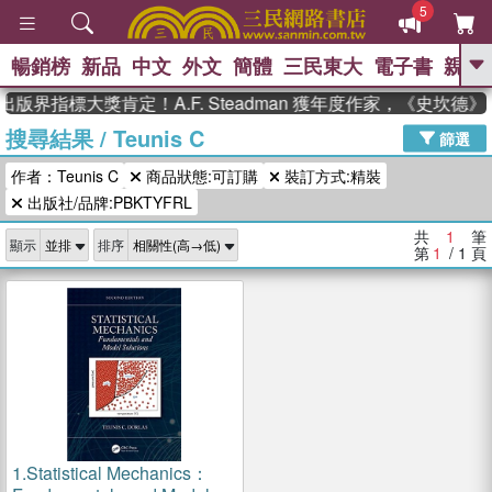
5
暢銷榜
新品
中文
外文
簡體
三民東大
電子書
親子
GO
出版界指標大獎肯定！A.F. Steadman 獲年度作家，《史坎
搜尋結果
/
Teunis C
、
、
熱搜：
東野圭吾
The Odyssey
篩選
、
、
父親節
如果歷史是一群喵
暑期
作者：Teunis C
商品狀態:可訂購
裝訂方式:精裝
、
、
推薦
國際布克獎 臺灣漫遊錄
方
、
、
出版社/品牌:PBKTYFRL
念華
台灣的李登輝時代
數學女
、
孩：黎曼猜想
偉大的迷走神經
共
1
筆
顯示
排序
第
1
/ 1
頁
1.
Statistical Mechanics：