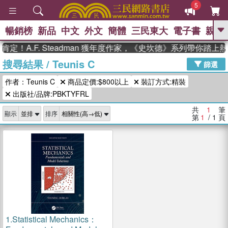
5
暢銷榜
新品
中文
外文
簡體
三民東大
電子書
親子
GO
定！A.F. Steadman 獲年度作家，《史坎德》系列帶你踏上
搜尋結果
/
Teunis C
、
熱搜：
東野圭吾
高希均教授回憶錄
篩選
、
、
、
The Odyssey
父親節
如果歷
作者：Teunis C
商品定價:$800以上
裝訂方式:精裝
、
、
史是一群喵
暑期推薦
國際布克
、
、
出版社/品牌:PBKTYFRL
獎 臺灣漫遊錄
方念華
台灣的李
、
、
登輝時代
數學女孩：黎曼猜想
共
1
筆
顯示
排序
偉大的迷走神經
第
1
/ 1
頁
1.
Statistical Mechanics：