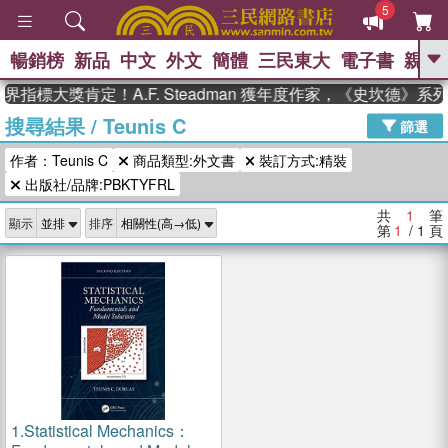
5
暢銷榜
新品
中文
外文
簡體
三民東大
電子書
親子
GO
界指標大獎肯定！A.F. Steadman 獲年度作家，《史坎德》
搜尋結果
/
Teunis C
、
、
熱搜：
東野圭吾
The Odyssey
篩選
、
、
父親節
如果歷史是一群喵
暑期
作者：Teunis C
商品類型:外文書
裝訂方式:精裝
、
、
推薦
國際布克獎 臺灣漫遊錄
方
、
、
出版社/品牌:PBKTYFRL
念華
台灣的李登輝時代
數學女
、
孩：黎曼猜想
偉大的迷走神經
共
1
筆
顯示
排序
第
1
/ 1
頁
1.
Statistical Mechanics：