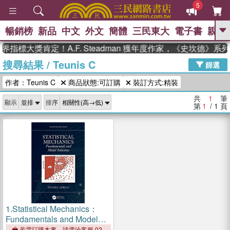
5
暢銷榜
新品
中文
外文
簡體
三民東大
電子書
親子
GO
界指標大獎肯定！A.F. Steadman 獲年度作家，《史坎德》
搜尋結果
/
Teunis C
、
熱搜：
東野圭吾
高希均教授回憶錄
篩選
、
、
、
The Odyssey
父親節
花開錦
作者：Teunis C
商品狀態:可訂購
裝訂方式:精裝
、
、
、
繡
暑期推薦
方念華
台灣的
、
李登輝時代
數學女孩：黎曼猜想
共
1
筆
顯示
排序
、
、
偉大的迷走神經
如果歷史是一
第
1
/ 1
頁
、
群喵
臺灣漫遊錄
1.
Statistical Mechanics：
Fundamentals and Model
Solutions
若需訂購本書，請電洽客服 02-