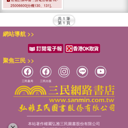
25006600[分機130、131]。
共
1
筆
第
1
頁
網站導航 >>
聚焦三民 >>
三民書局
三民出版
本站著作權屬弘雅三民圖書股份有限公司