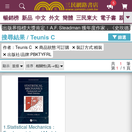
5
暢銷榜
新品
中文
外文
簡體
三民東大
電子書
親子
GO
出版界指標大獎肯定！A.F. Steadman 獲年度作家，《史
搜尋結果
/
Teunis C
、
熱搜：
東野圭吾
高希均教授回憶錄
篩選
、
、
、
The Odyssey
父親節
如果歷
作者：Teunis C
商品狀態:可訂購
裝訂方式:精裝
、
、
史是一群喵
暑期推薦
國際布克
、
、
出版社/品牌:PBKTYFRL
獎 臺灣漫遊錄
方念華
台灣的李
、
、
登輝時代
數學女孩：黎曼猜想
共
1
筆
顯示
排序
偉大的迷走神經
第
1
/ 1
頁
1.
Statistical Mechanics：