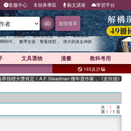
客服中心
領券專區
藝文講座
學習平台
進階搜尋
GO
、
、
、
sey
父親節
如果歷史是一群喵
暑期推薦
、
、
輝時代
數學女孩：黎曼猜想
偉大的迷走神經
子
文具選物
漫畫
教科考用
165反詐騙
標大獎肯定！A.F. Steadman 獲年度作家，《史坎德》系
共
1
筆
第
1
/ 1
頁