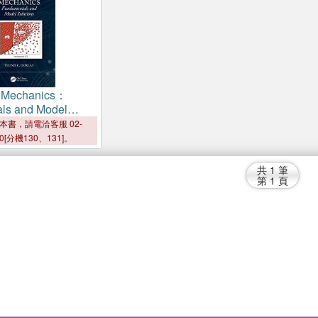
al Mechanics：
ls and Model
本書，請電洽客服 02-
00[分機130、131]。
共
1
筆
第
1
頁