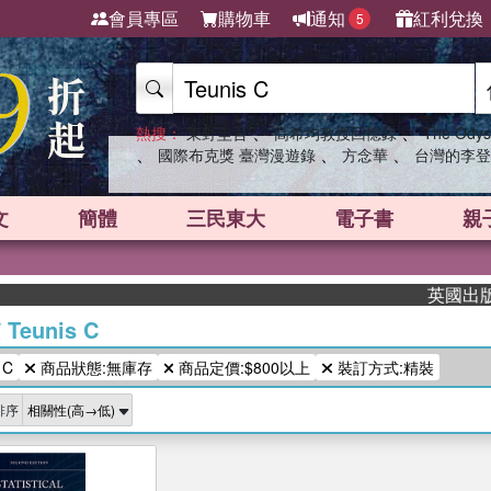
會員專區
購物車
通知
紅利兌換
5
、
、
熱搜：
東野圭吾
高希均教授回憶錄
The Odys
、
、
、
國際布克獎 臺灣漫遊錄
方念華
台灣的李登
文
簡體
三民東大
電子書
親
英國出版界指
/
Teunis C
 C
商品狀態:無庫存
商品定價:$800以上
裝訂方式:精裝
排序