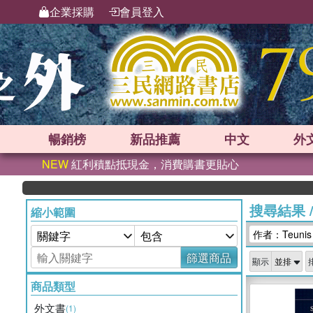
企業採購
會員登入
暢銷榜
新品
推薦
中文
外
NEW
紅利積點抵現金，消費購書更貼心
搜尋結果
縮小範圍
作者：Teunis
篩選商品
顯示
商品類型
外文書
(1)