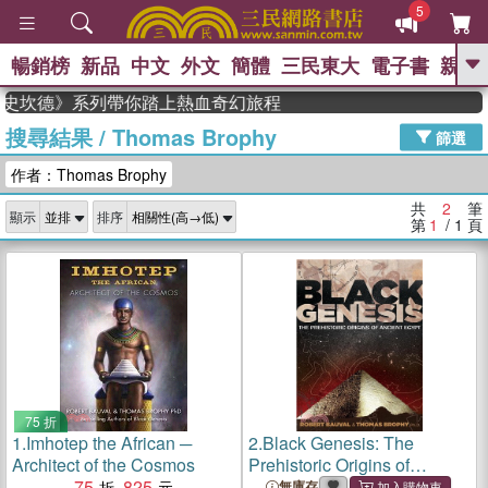
5
暢銷榜
新品
中文
外文
簡體
三民東大
電子書
親子
GO
家，《史坎德》系列帶你踏上熱血奇幻旅程
搜尋結果
/
Thomas Brophy
、
熱搜：
東野圭吾
高希均教授回憶錄
篩選
、
、
、
The Odyssey
父親節
如果歷
作者：Thomas Brophy
、
、
史是一群喵
暑期推薦
國際布克
、
、
獎 臺灣漫遊錄
方念華
台灣的李
共
2
筆
顯示
排序
、
、
登輝時代
數學女孩：黎曼猜想
第
1
/ 1
頁
偉大的迷走神經
75 折
1.
Imhotep the African ─
2.
Black Genesis: The
Architect of the Cosmos
Prehistoric Origins of
75
825
Ancient Egypt
無庫存