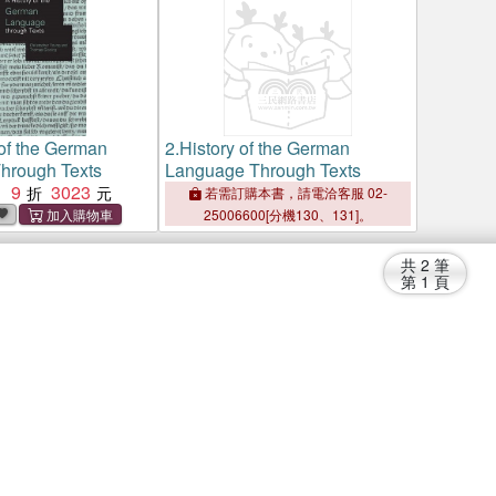
 of the German
2.
History of the German
hrough Texts
Language Through Texts
9
3023
：
若需訂購本書，請電洽客服 02-
25006600[分機130、131]。
共
2
筆
第
1
頁