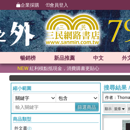
企業採購
會員登入
暢銷榜
新品
推薦
中文
外
NEW
紅利積點抵現金，消費購書更貼心
搜尋結果
縮小範圍
作者：Thomas
篩選商品
顯示
商品類型
外文書
(2)