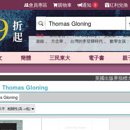
會員專區
購物車
通知
紅利兌換
5
、
、
、
熱搜：
東野圭吾
The Odyssey
父親節
如
、
、
、
遊錄
方念華
台灣的李登輝時代
數學女孩：
文
簡體
三民東大
電子書
親
英國出版界指標大獎肯定
/
Thomas Gloning
 Gloning
排序