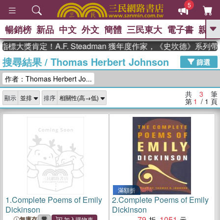
5
暢銷榜
新品
中文
外文
簡體
三民東大
電子書
親子
GO
標大獎肯定！A.F. Steadman 獲年度作家，《史坎德》系列
搜尋結果
/
Thomas Herbert Johnson
、
熱搜：
東野圭吾
高希均教授回憶錄
篩選
、
、
、
The Odyssey
父親節
如果歷
作者：Thomas Herbert Jo...
、
、
史是一群喵
暑期推薦
國際布克
、
、
獎 臺灣漫遊錄
方念華
台灣的李
共
3
筆
顯示
排序
、
、
登輝時代
數學女孩：黎曼猜想
第
1
/ 1
頁
偉大的迷走神經
滿額折
1.
Complete Poems of Emily
2.
Complete Poems of Emily
Dickinson
Dickinson
79
1051
無庫存